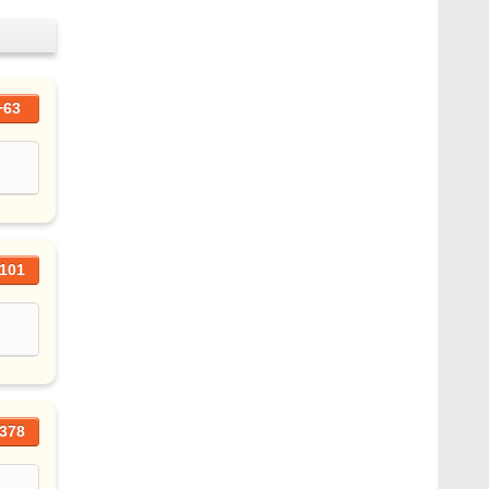
+63
101
378