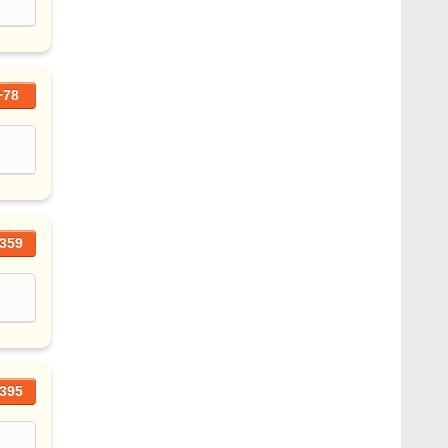
+78
359
395