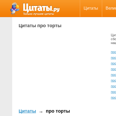
Цитаты
Вели
Цитаты про торты
Ци
сбо
на
про
пр
пр
про
пр
пр
про
пр
пр
Цитаты
→
про торты