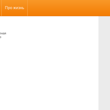
Про жизнь
лная
е