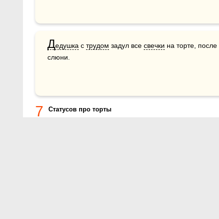
Д
едушка
 с 
трудом
 задул все 
свечки
 на торте, после 
слюни.
7
Статусов про торты