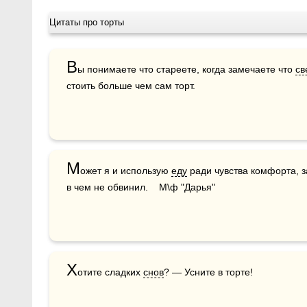
Цитаты про торты
В
ы понимаете что стареете, когда замечаете что 
св
стоить больше чем сам торт.
М
ожет я и использую 
еду
 ради чувства комфорта, з
в чем не обвинил.    М\ф "Дарья"
Х
отите сладких 
снов
? — Усните в торте!