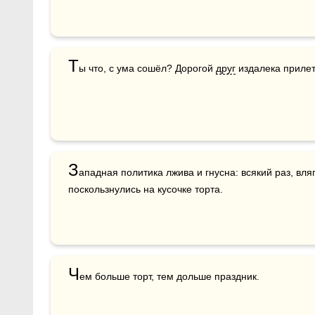
Т
ы что, с ума сошёл? Дорогой 
друг
 издалека прилет
З
ападная политика лжива и гнусна: всякий раз, вля
поскользнулись на кусочке торта. 
Ч
ем больше торт, тем дольше праздник.