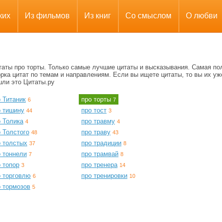
ких
Из фильмов
Из книг
Со смыслом
О любви
таты про торты. Только самые лучшие цитаты и высказывания. Самая по
рка цитат по темам и направлениям. Если вы ищете цитаты, то вы их уж
шли это Цитаты.ру
 Титаник
про торты
6
7
о тишину
про тост
44
3
о Толика
про травму
4
4
 Толстого
про траву
48
43
о толстых
про традиции
37
8
о тоннели
про трамвай
7
8
 топор
про тренера
3
14
о торговлю
про тренировки
6
10
о тормозов
5