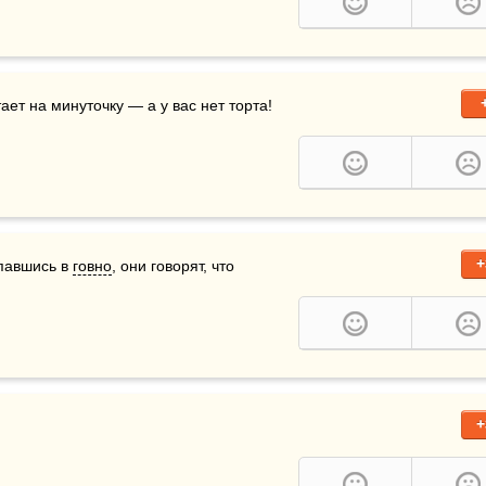
ает на минуточку — а у вас нет торта!
+
павшись в 
говно
, они говорят, что 
+