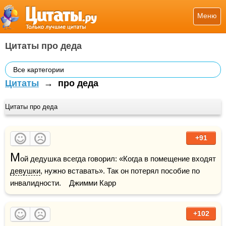
Меню
Цитаты про деда
Все картегории
Цитаты
→
про деда
Цитаты про деда
+91
М
ой дедушка всегда говорил: «Когда в помещение входят 
девушки
, нужно вставать». Так он потерял пособие по 
инвалидности.    Джимми Карр
+102