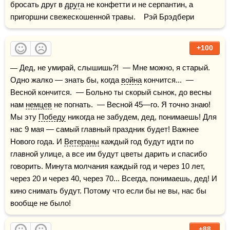
бросать друг в 
друг
а не конфетти и не серпантин, а 
пригоршни свежескошенной травы.    Рэй Брэдбери
+100
— Дед, не умирай, слышишь?!  — Мне можно, я старый. 
Одно жалко — знать бы, когда 
война
 кончится...  — 
Весной кончится.  — Больно ты скорый сынок, до весны 
нам 
немцев
 не погнать.  — Весной 45—го. Я точно знаю! 
Мы эту 
Победу
 никогда не забудем, дед, понимаешь! Для 
нас 9 мая — самый главный праздник будет! Важнее 
Нового года. И 
Ветераны
 каждый год будут идти по 
главной улице, а все им будут цветы дарить и спасибо 
говорить. Минута молчания каждый год и через 10 лет, 
через 20 и через 40, через 70... Всегда, понимаешь, дед! И 
кино снимать будут. Потому что если бы не вы, нас бы 
вообще не было!
+88