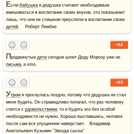
Е
сли 
бабушка
 и дедушка считают необходимым 
вмешиваться в воспитание своих внуков, это показывает 
лишь, что они не слишком преуспели в воспитании своих 
детей
.     Роберт Лембке
+62
П
родвинутые 
дети
 сегодня шлют Деду Морозу уже не 
письма
, а sms.
+63
У
тром
 я проснулась поздно, потому что дедушка не стал 
меня будить. Он справедливо полагал, что раз человеку 
спится с 
удовольствием
, то и будить его без особой 
необходимости не нужно. Хорошо выспавшись, человек 
после сам все упущенное наверстает.    Владимир 
Анатольевич Кузьмин "Звезда сыска"