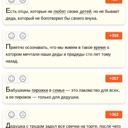
Е
сть отцы, которые не 
любят
 своих 
детей
, но не бывает 
деда, который не боготворил бы своего внука.
+358
П
риятно осознавать, что мы живем в такое 
время
 о 
котором мечтали наши деды и прадеды сто лет тому 
назад.
+367
Б
абушкины 
пирожки
 в 
семье
 — это лакомство для всех, 
а ее пирожок — только для дедушки.
+362
Д
едушка с 
трудом
 задул все 
свечки
 на 
торте
, после чего 