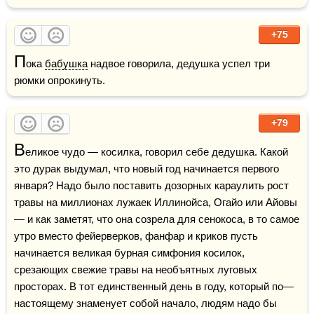
+75
П
ока 
бабушка
 надвое говорила, дедушка успел три 
рюмки опрокинуть.
+79
В
еликое чудо — косилка, говорил себе дедушка. Какой 
это дурак выдумал, что новый год начинается первого 
января? Надо было поставить дозорных караулить рост 
травы на миллионах лужаек Иллинойса, Огайо или Айовы 
— и как заметят, что она созрела для сенокоса, в то самое 
утро вместо фейерверков, фанфар и криков пусть 
начинается великая бурная симфония косилок, 
срезающих свежие травы на необъятных луговых 
просторах. В тот единственный день в году, который по—
настоящему знаменует собой начало, людям надо бы 