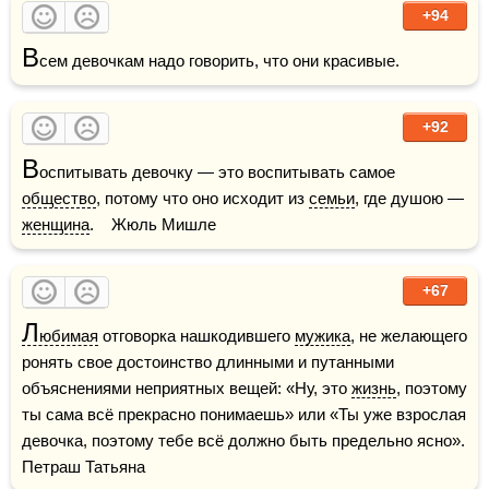
+94
В
сем девочкам надо говорить, что они красивые.
+92
В
оспитывать девочку — это воспитывать самое 
общество
, потому что оно исходит из 
семьи
, где душою — 
женщина
.    Жюль Мишле
+67
Л
юбимая
 отговорка нашкодившего 
мужика
, не желающего 
ронять свое достоинство длинными и путанными 
объяснениями неприятных вещей: «Ну, это 
жизнь
, поэтому 
ты сама всё прекрасно понимаешь» или «Ты уже взрослая 
девочка, поэтому тебе всё должно быть предельно ясно».    
Петраш Татьяна