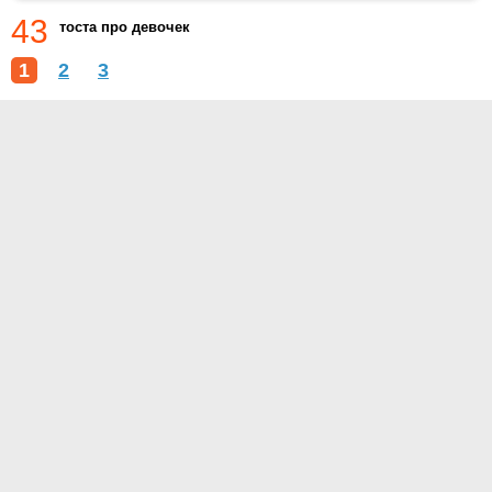
43
тоста про девочек
1
2
3
О проекте
Контакты
Условия использования
Политика конфиденциальности
© 2014- Цитаты.ру