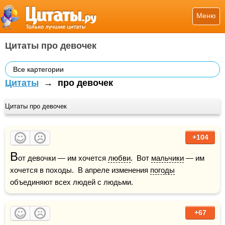
Меню
Цитаты про девочек
Все картегории
Цитаты
→
про девочек
Цитаты про девочек
+104
В
от девочки — им хочется 
любви
.  Вот 
мальчики
 — им 
хочется в походы.  В апреле изменения 
погоды
объединяют всех людей с людьми.
+67