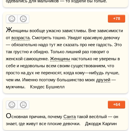
одевались для мальчиков — то ходили бы голые.
+78
Ж
енщины вообще ужасно завистливы. Вне зависимости 
от 
возраста
. Смотреть тошно. Увидят красивую девочку 
— обязательно надо тут же сказать про нее гадость. Это 
так грустно и обидно. Только лишний раз говорит о 
женской самооценке. 
Женщины
 настолько не уверены в 
себе и недовольны всем своим существованием, что 
просто на дух не переносят, когда кому—нибудь лучше, 
чем им. Именно поэтому большинство моих 
друзей
 — 
мужчины.    Кэндес Бушнелл
+64
О
сновная причина, почему 
Санта
 такой весёлый — он 
знает, где живут все плохие девочки.    Джордж Карлин