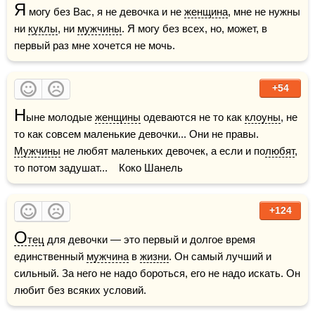
Я
 могу без Вас, я не девочка и не 
женщина
, мне не нужны 
ни 
куклы
, ни 
мужчины
. Я могу без всех, но, может, в 
первый раз мне хочется не мочь.
+54
Н
ыне молодые 
женщины
 одеваются не то как 
клоуны
, не 
то как совсем маленькие девочки... Они не правы. 
Мужчины
 не любят маленьких девочек, а если и по
любят
, 
то потом задушат...    Коко Шанель
+124
О
тец
 для девочки — это первый и долгое время 
единственный 
мужчина
 в 
жизни
. Он самый лучший и 
сильный. За него не надо бороться, его не надо искать. Он 
любит без всяких условий.