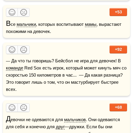
+53
В
се 
мальчики
, которых воспитывают 
мамы
, вырастают 
похожими на девочек.
+92
— Да что ты говоришь? Бейсбол не игра для девочек! В 
команде
 Red Sox есть игрок, который может кинуть мяч со 
скоростью 150 километров в час...  — Да какая разница? 
Это говорит лишь о том, что он мастурбирует быстрее 
всех.
+68
Д
евочки не одеваются для 
мальчиков
. Они одеваются 
для себя и конечно для 
друг
—дружки. Если бы они 