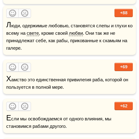
+88
Л
юди, одержимые любовью, становятся слепы и глухи ко 
всему на 
свете
, кроме своей 
любви
. Они так же не 
принадлежат себе, как рабы, прикованные к скамьям на 
галере.
+69
Х
амство это единственная привилегия раба, которой он 
пользуется в полной мере.
+62
Е
сли мы освобождаемся от одного влияния, мы 
становимся рабами другого.