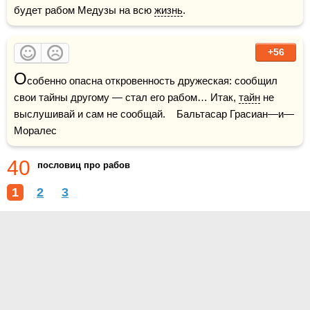
будет рабом Медузы на всю 
жизнь
.
+56
О
собенно опасна откровенность дружеская: сообщил 
свои тайны другому — стал его рабом… Итак, 
тайн
 не 
выслушивай и сам не сообщай.    Бальтасар Грасиан—и—
Моралес
40
пословиц про рабов
1
2
3