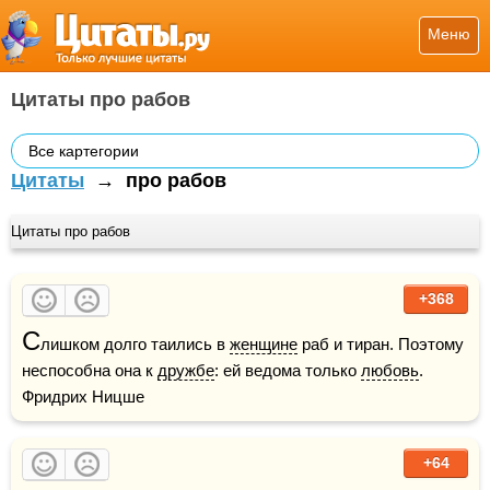
Меню
Цитаты про рабов
Все картегории
Цитаты
→
про рабов
Цитаты про рабов
+368
С
лишком долго таились в 
женщине
 раб и тиран. Поэтому 
неспособна она к 
дружбе
: ей ведома только 
любовь
.    
Фридрих Ницше
+64