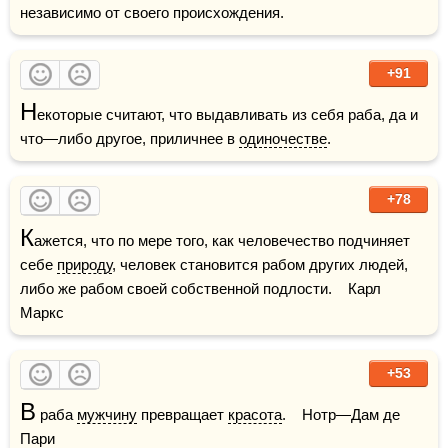
независимо от своего происхождения.
+91
Н
екоторые считают, что выдавливать из себя раба, да и 
что—либо другое, приличнее в 
одиночестве
.
+78
К
ажется, что по мере того, как человечество подчиняет 
себе 
природу
, человек становится рабом других людей, 
либо же рабом своей собственной подлости.    Карл 
Маркс
+53
В
 раба 
мужчину
 превращает 
красота
.    Нотр—Дам де 
Пари