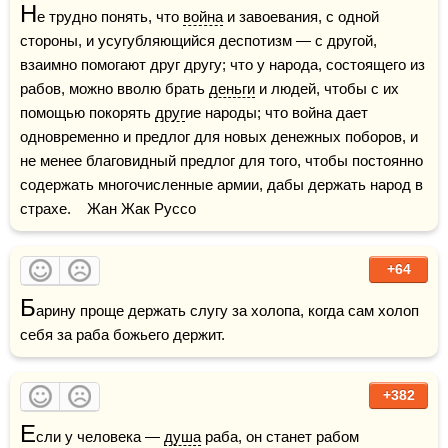
Н
е трудно понять, что 
война
 и завоевания, с одной 
стороны, и усугубляющийся деспотизм — с другой, 
взаимно помогают друг другу; что у народа, состоящего из 
рабов, можно вволю брать 
деньги
 и людей, чтобы с их 
помощью покорять 
друг
ие народы; что война дает 
одновременно и предлог для новых денежных поборов, и 
не менее благовидный предлог для того, чтобы постоянно 
содержать многочисленные армии, дабы держать народ в 
страхе.    Жан Жак Руссо 
+64
Б
арину проще держать слугу за холопа, когда сам холоп 
себя за раба божьего держит.
+382
Е
сли у человека — 
душа
 раба, он станет рабом 