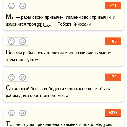
+71
М
ы — рабы своих 
привычек
. Измени свои привычки, и 
изменится твоя 
жизнь
…    Роберт Кийосаки
+85
В
се мы рабы своих иллюзий и иллюзии очень умело 
этим пользуются.
+79
С
озданный быть свободным человек не хочет быть 
рабом даже собственного 
мозга
.
+378
Т
от, чья душа превращена в 
камень
головой
 Медузы, 