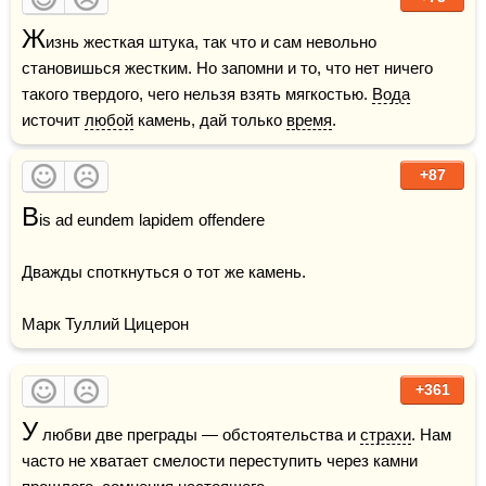
Ж
изнь жесткая штука, так что и сам невольно 
становишься жестким. Но запомни и то, что нет ничего 
такого твердого, чего нельзя взять мягкостью. 
Вода
источит 
любой
 камень, дай только 
время
.
+87
B
is ad eundem lapidem offendere

Дважды споткнуться о тот же камень.

Марк Туллий Цицерон
+361
У
 любви две преграды — обстоятельства и 
страхи
. Нам 
часто не хватает смелости переступить через камни 