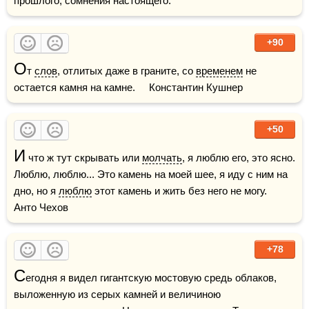
прошлого, сомнения настоящего.
+90
О
т 
слов
, отлитых даже в граните, со 
временем
 не 
остается камня на камне.     Константин Кушнер
+50
И
 что ж тут скрывать или 
молчать
, я люблю его, это ясно. 
Люблю, люблю... Это камень на моей шее, я иду с ним на 
дно, но я 
люблю
 этот камень и жить без него не могу.    
Анто Чехов
+78
С
егодня я видел гигантскую мостовую средь облаков, 
выложенную из серых камней и величиною 