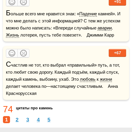
+91
Б
ольше всего мне нравится знак: «
Падение
 камней». И 
что мне делать с этой информацией? С тем же успехом 
можно было написать: «Впереди случайные 
аварии
. 
Жизнь
 лотерея, пусть тебе повезет».    Джимми Карр
+67
С
частлив не тот, кто выбрал «правильный» путь, а тот, 
кто любит свою дорогу. Каждый подъём, каждый спуск, 
каждый камень, выбоину, ухаб. Это 
любовь
 к 
жизни
делает человека по—настоящему счастливым.    Анна 
Краснорусская
74
цитаты про камень
1
2
3
4
5