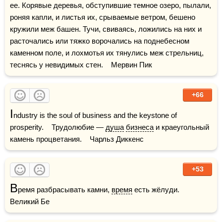
ее. Корявые деревья, обступившие темное озеро, пылали, 
роняя капли, и листья их, срываемые ветром, бешено 
кружили меж башен. Тучи, свиваясь, ложились на них и 
расточались или тяжко ворочались на поднебесном 
каменном поле, и лохмотья их тянулись меж стрельниц, 
теснясь у невидимых стен.    Мервин Пик
+66
I
ndustry is the soul of business and the keystone of 
prosperity.    Трудолюбие — 
душа
бизнеса
 и краеугольный 
камень процветания.    Чарльз Диккенс
+53
В
ремя разбрасывать камни, 
время
 есть жёлуди.     
Великий Бе