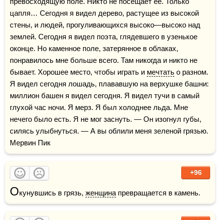
превосходящую поле. Никто не посещает ее. Только 
цапля… Сегодня я видел дерево, растущее из высокой 
стены, и людей, прогуливающихся высоко—высоко над 
землей. Сегодня я видел поэта, глядевшего в узенькое 
оконце. Но каменное поле, затерянное в облаках, 
понравилось мне больше всего. Там никогда и никто не 
бывает. Хорошее место, чтобы играть и 
мечтать
 о разном. 
Я видел сегодня лошадь, плававшую на верхушке башни: 
миллион башен я видел сегодня. Я видел тучи в самый 
глухой час ночи. Я мерз. Я был холоднее льда. Мне 
нечего было есть. Я не мог заснуть. — Он изогнул губы, 
силясь улыбнуться. — А вы облили меня зеленой грязью.    
Мервин Пик
+96
О
кунувшись в грязь, 
женщина
 превращается в камень.