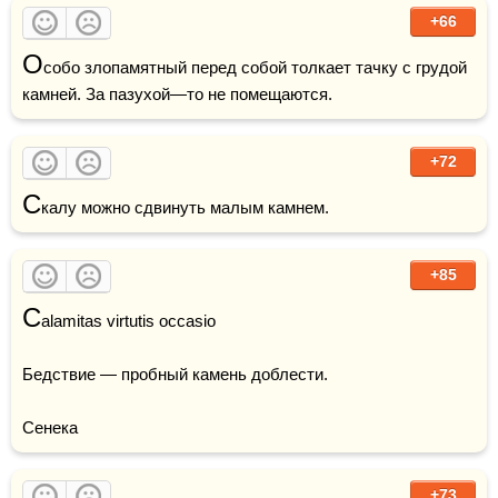
+66
О
собо злопамятный перед собой толкает тачку с грудой 
камней. За пазухой—то не помещаются.
+72
С
калу можно сдвинуть малым камнем.
+85
C
alamitas virtutis occasio

Бедствие — пробный камень доблести.

Сенека
+73