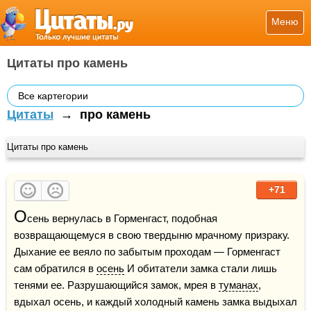
Меню
Цитаты про камень
Все картегории
Цитаты
→
про камень
Цитаты про камень
+71
О
сень вернулась в Горменгаст, подобная 
возвращающемуся в свою твердыню мрачному призраку. 
Дыхание ее веяло по забытым проходам — Горменгаст 
сам обратился в 
осень
 И обитатели замка стали лишь 
тенями ее. Разрушающийся замок, мрея в 
туманах
, 
вдыхал осень, и каждый холодный камень замка выдыхал 