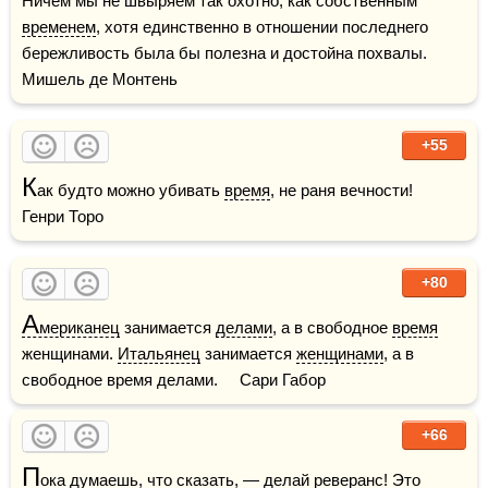
Ничем мы не швыряем так охотно, как собственным 
временем
, хотя единственно в отношении последнего 
бережливость была бы полезна и достойна похвалы.    
Мишель де Монтень
+55
К
ак будто можно убивать 
время
, не раня вечности!    
Генри Торо
+80
А
мериканец
 занимается 
делами
, а в свободное 
время
женщинами. 
Итальянец
 занимается 
женщинами
, а в 
свободное время делами.     Сари Габор
+66
П
ока думаешь, что сказать, — делай реверанс! Это 