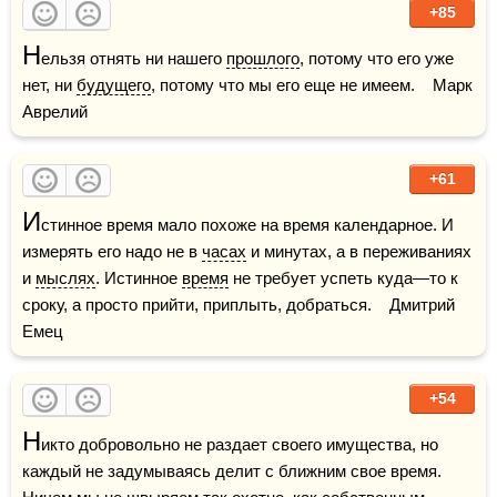
+85
Н
ельзя отнять ни нашего 
прошлого
, потому что его уже 
нет, ни 
будущего
, потому что мы его еще не имеем.    Марк 
Аврелий
+61
И
стинное время мало похоже на время календарное. И 
измерять его надо не в 
часах
 и минутах, а в переживаниях 
и 
мыслях
. Истинное 
время
 не требует успеть куда—то к 
сроку, а просто прийти, приплыть, добраться.    Дмитрий 
Емец
+54
Н
икто добровольно не раздает своего имущества, но 
каждый не задумываясь делит с ближним свое время. 