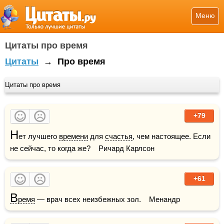
Меню
Цитаты про время
Цитаты
→
Про время
Цитаты про время
+79
Н
ет лучшего 
времени
 для 
счастья
, чем настоящее. Если 
не сейчас, то когда же?    Ричард Карлсон
+61
В
ремя
 — врач всех неизбежных зол.    Менандр