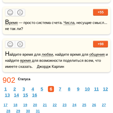
+55
В
ремя
 — просто система счета. 
Числа
, несущие смысл... 
не так ли?
+98
Н
айдите время для 
любви
, найдите время для 
общения
 и 
найдите 
время
 для возможности поделиться всем, что 
имеете сказать.    Джордж Карлин
902
Статуса
1
2
3
4
5
6
7
8
9
10
11
12
13
14
15
16
17
18
19
20
21
22
23
24
25
26
27
28
29
30
31