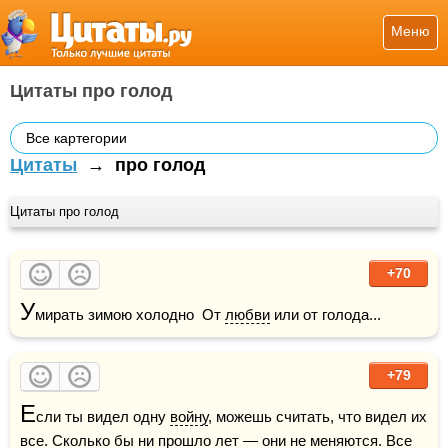
Меню
Цитаты про голод
Все картегории
Цитаты
→
про голод
Цитаты про голод
+70
У
мирать зимою холодно  От 
любви
 или от голода...
+79
Е
сли ты видел одну 
войну
, можешь считать, что видел их 
все. Сколько бы ни прошло лет — они не меняются. Все 