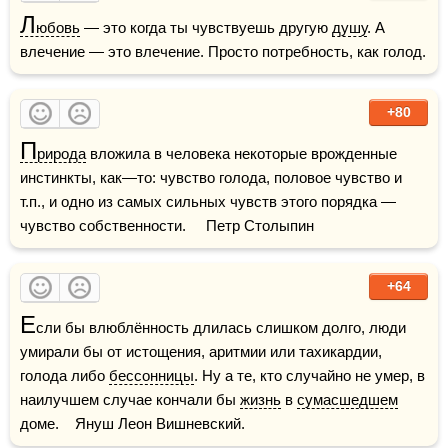
Л
юбовь
 — это когда ты чувствуешь другую 
душу
. А 
влечение — это влечение. Просто потребность, как голод.
+80
П
рирода
 вложила в человека некоторые врожденные 
инстинкты, как—то: чувство голода, половое чувство и 
т.п., и одно из самых сильных чувств этого порядка — 
чувство собственности.     Петр Столыпин
+64
Е
сли бы влюблённость длилась слишком долго, люди 
умирали бы от истощения, аритмии или тахикардии, 
голода либо 
бессонницы
. Ну а те, кто случайно не умер, в 
наилучшем случае кончали бы 
жизнь
 в 
сумасшедшем
доме.    Януш Леон Вишневский.