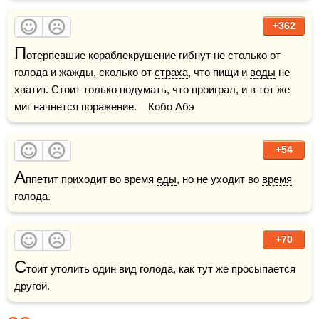
+362
П
отерпевшие кораблекрушение гибнут не столько от 
голода и жажды, сколько от 
страха
, что пищи и 
воды
 не 
хватит. Стоит только подумать, что проиграл, и в тот же 
миг начнется поражение.    Кобо Абэ
+54
А
ппетит приходит во время 
еды
, но не уходит во 
время
голода.
+70
С
тоит утолить один вид голода, как тут же просыпается 
другой.