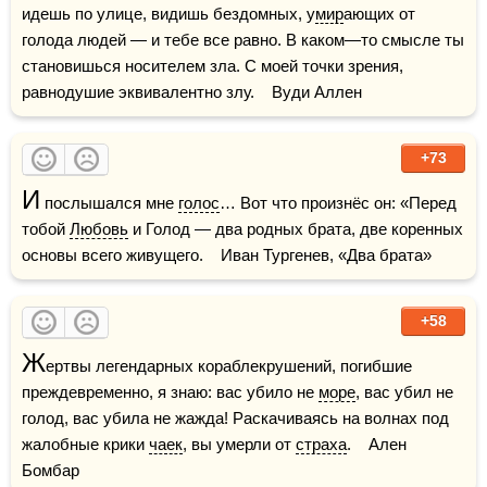
идешь по улице, видишь бездомных, у
мир
ающих от 
голода людей — и тебе все равно. В каком—то смысле ты 
становишься носителем зла. С моей точки зрения, 
равнодушие эквивалентно злу.    Вуди Аллен
+73
И
 послышался мне 
голос
… Вот что произнёс он: «Перед 
тобой 
Любовь
 и Голод — два родных брата, две коренных 
основы всего живущего.    Иван Тургенев, «Два брата»
+58
Ж
ертвы легендарных кораблекрушений, погибшие 
преждевременно, я знаю: вас убило не 
море
, вас убил не 
голод, вас убила не жажда! Раскачиваясь на волнах под 
жалобные крики 
чаек
, вы умерли от 
страха
.    Ален 
Бомбар