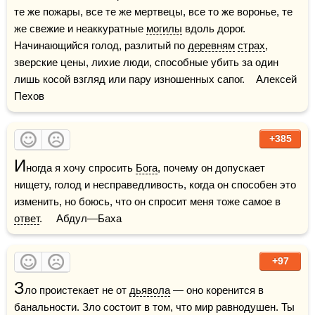
те же пожары, все те же мертвецы, все то же воронье, те 
же свежие и неаккуратные 
могилы
 вдоль дорог. 
Начинающийся голод, разлитый по 
деревням
страх
, 
зверские цены, лихие люди, способные убить за один 
лишь косой взгляд или пару изношенных сапог.    Алексей 
Пехов
+385
И
ногда я хочу спросить 
Бога
, почему он допускает 
нищету, голод и несправедливость, когда он способен это 
изменить, но боюсь, что он спросит меня тоже самое в 
ответ
.     Абдул—Баха
+97
З
ло проистекает не от 
дьявола
 — оно коренится в 
банальности. Зло состоит в том, что мир равнодушен. Ты 