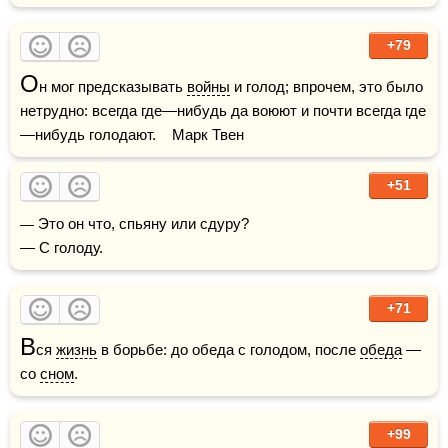
+79
О
н мог предсказывать 
войны
 и голод; впрочем, это было 
нетрудно: всегда где—нибудь да воюют и почти всегда где
—нибудь голодают.    Марк Твен
+51
— Это он что, спьяну или сдуру?

— С голоду.
+71
В
ся 
жизнь
 в борьбе: до обеда с голодом, после 
обеда
 — 
со 
сном
.
+99