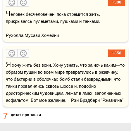
+380
Ч
еловек бесчеловечен, пока стремится жить, 
прикрываясь пулеметами, пушками и танками.

Рухолла Мусави Хомейни
+350
Я
 хочу жить без воин. Хочу узнать, что за ночь каким—то 
образом пушки во всем мире превратились в ржавчину, 
что бактерии в оболочках бомб стали безвредными, что 
танки провалились сквозь шоссе и, подобно 
доисторическим чудовищам, лежат в ямах, заполненных 
асфальтом. Вот мое 
желание
.    Рэй Брэдбери "Ржавчина"
7
цитат про танки