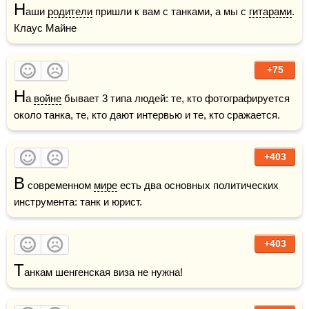
Н
аши 
родители
 пришли к вам с танками, а мы с 
гитарами
.    
Клаус Майне
+75
Н
а 
войне
 бывает 3 типа людей: те, кто фотографируется 
около танка, те, кто дают интервью и те, кто сражается.
+403
В
 современном 
мире
 есть два основных политических 
инструмента: танк и юрист.
+403
Т
анкам шенгенская виза не нужна!