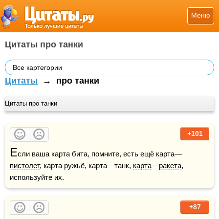
Меню
Цитаты про танки
Все картегории
Цитаты
→
про танки
Цитаты про танки
+101
Е
сли ваша карта бита, помните, есть ещё карта—
пистолет
, карта ружьё, карта—танк, 
карта
—
ракета
, 
используйте их.
+87