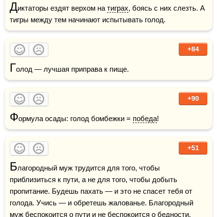
Д
иктаторы ездят верхом на 
тиграх
, боясь с них слезть. А 
тигры между тем начинают испытывать голод.
+84
Г
олод — лучшая приправа к пище.
+90
Ф
ормула осады: голод бомбежки = 
победа
!
+51
Б
лагородный муж трудится для того, чтобы 
приблизиться к пути, а не для того, чтобы добыть 
пропитание. Будешь пахать — и это не спасет тебя от 
голода. Учись — и обретешь жалованье. Благородный 
муж
 беспокоится о пути и не беспокоится о бедности.  