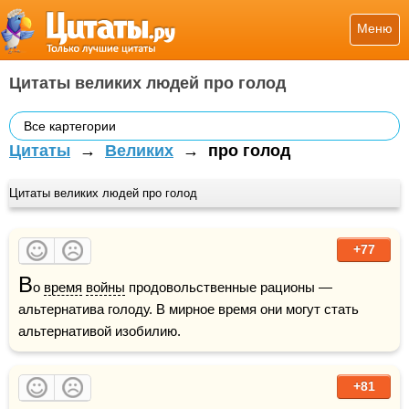
Меню
Цитаты великих людей про голод
Все картегории
Цитаты
→
Великих
→
про голод
Цитаты великих людей про голод
+77
В
о 
время
войны
 продовольственные рационы — 
альтернатива голоду. В мирное время они могут стать 
альтернативой изобилию.  
+81