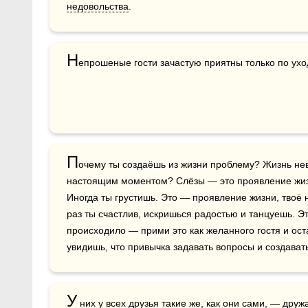
недовольства
.
Н
епрошеные гости зачастую приятны только по ухо
П
очему ты создаёшь из жизни проблему? Жизнь нев
настоящим моментом? Слёзы — это проявление жизн
Иногда ты грустишь. Это — проявление жизни, твоё 
раз ты счастлив, искришься радостью и танцуешь. Это
происходило — прими это как желанного гостя и ост
увидишь, что привычка задавать вопросы и создавать
У
 них у всех друзья такие же, как они сами, — дружа