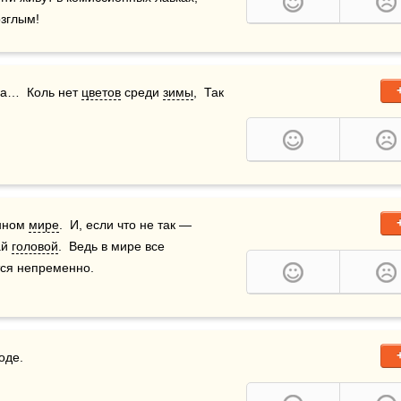
озглым!
да…  Коль нет 
цветов
 среди 
зимы
,  Так 
нном 
мире
.  И, если что не так — 
й 
головой
.  Ведь в мире все 
тся непременно.
оде.