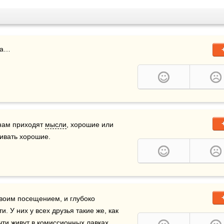
 нам приходят 
мысли
, хорошие или 
живать хорошие.
воим посещением, и глубоко 
 У них у всех друзья такие же, как 
чти живут в комиссионных лавках, 