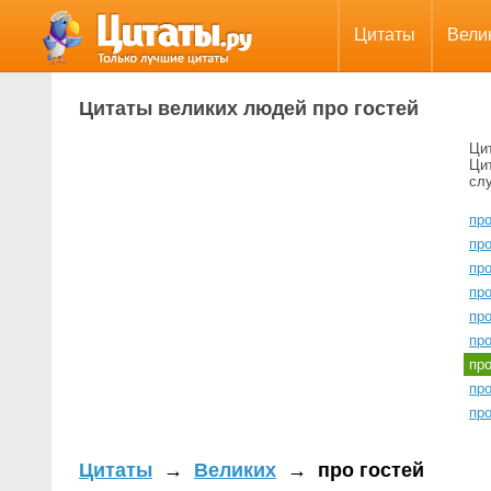
Цитаты
Вели
Цитаты великих людей про гостей
Ци
Ци
сл
про
про
про
про
про
про
пр
про
про
Цитаты
→
Великих
→
про гостей