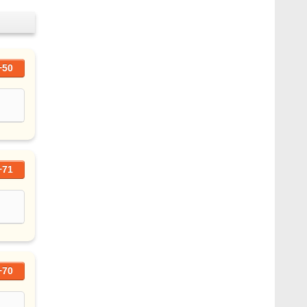
+50
+71
+70