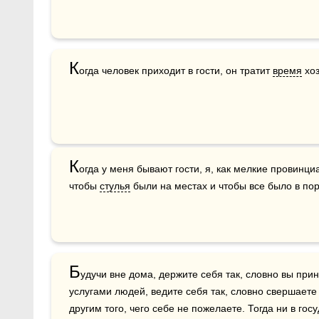
К
огда человек приходит в гости, он тратит 
время
 хо
К
огда у меня бывают гости, я, как мелкие провинци
чтобы 
стулья
 были на местах и чтобы все было в по
Б
удучи вне дома, держите себя так, словно вы прин
услугами людей, ведите себя так, словно свершаете
другим того, чего себе не пожелаете. Тогда ни в госу