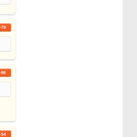
+79
+96
+54