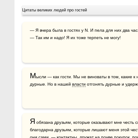
Цитаты великих людей про гостей
— Я вчера была в гостях у N. И пела для них два часа… 

— Так им и надо! Я их тоже терпеть не могу!
М
ысли — как гости. Мы не виноваты в том, какие к
дурные. Но в нашей 
власти
 отгонять дурные и удер
Я
 обязана друзьям, которые оказывают мне честь с
благодарна друзьям, которые лишают меня этой чести.
они сами, — контактны, дружат на почве покупок, по