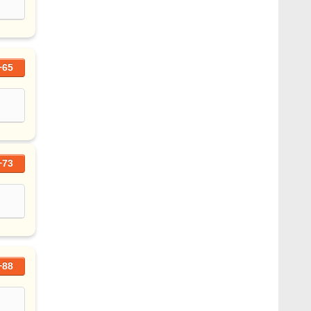
+65
+73
+88