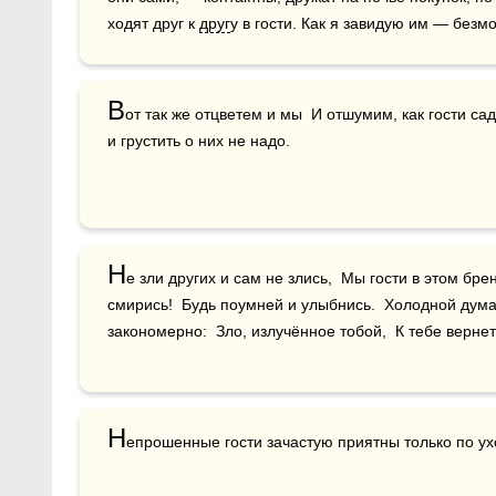
ходят друг к 
друг
у в гости. Как я завидую им — безм
В
от так же отцветем и мы  И отшумим, как гости са
и грустить о них не надо.
Н
е зли других и сам не злись,  Мы гости в этом бре
смирись!  Будь поумней и улыбнись.  Холодной дума
закономерно:  Зло, излучённое тобой,  К тебе верне
Н
епрошенные гости зачастую приятны только по ух