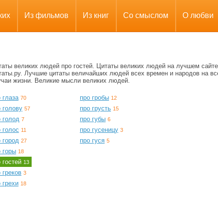
ких
Из фильмов
Из книг
Со смыслом
О любви
таты великих людей про гостей. Цитаты великих людей на лучшем сайте
таты.ру. Лучшие цитаты величайших людей всех времен и народов на вс
учаи жизни. Великие мысли великих людей.
 глаза
про гробы
70
12
 голову
про грусть
57
15
 голод
про губы
7
6
 голос
про гусеницу
11
3
 город
про гуся
27
5
 горы
18
о гостей
13
 греков
3
 грехи
18