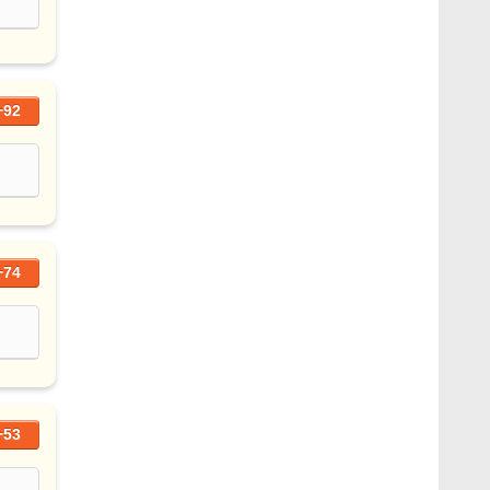
+92
+74
+53