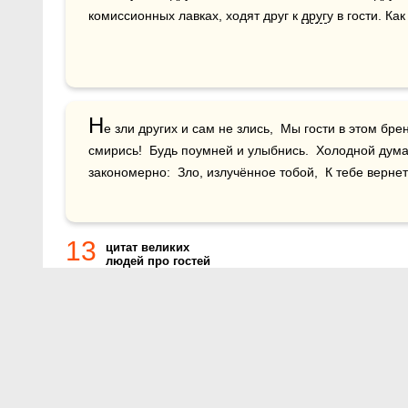
комиссионных лавках, ходят друг к 
друг
у в гости. Ка
Н
е зли других и сам не злись,  Мы гости в этом бре
смирись!  Будь поумней и улыбнись.  Холодной дума
закономерно:  Зло, излучённое тобой,  К тебе верне
13
цитат великих
людей про гостей