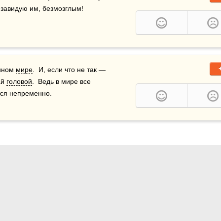
к завидую им, безмозглым!
нном 
мире
.  И, если что не так — 
й 
головой
.  Ведь в мире все 
тся непременно.