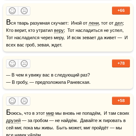
+66
В
ся тварь разумная скучает:  Иной от 
лени
, тот от 
дел
;  
Кто верит, кто утратил 
веру
;  Тот насладиться не успел,  
Тот насладился через меру,  И всяк зевает да живет —  И 
всех вас гроб, зевая, ждет.
+78
— В чем я увижу вас в следующий раз?

— В гробу, — предположила Раневская.
+58
Б
оюсь, что в этот 
мир
 мы вновь не попадём,  И там своих 
друзей
 — за гробом — не найдём.  Давайте ж пировать в 
сей миг, пока мы живы.  Быть может, миг пройдёт — мы 
все навек уйдём.