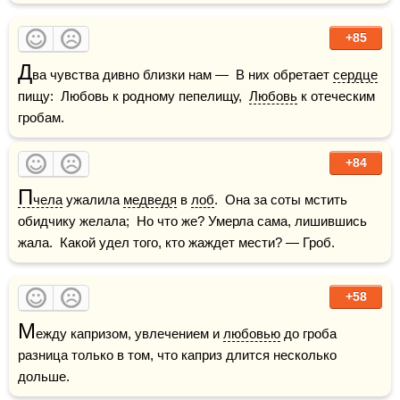
+85
Д
ва чувства дивно близки нам —  В них обретает 
сердце
пищу:  Любовь к родному пепелищу,  
Любовь
 к отеческим 
гробам.
+84
П
чела
 ужалила 
медведя
 в 
лоб
.  Она за соты мстить 
обидчику желала;  Но что же? Умерла сама, лишившись 
жала.  Какой удел того, кто жаждет мести? — Гроб.
+58
М
ежду капризом, увлечением и 
любовью
 до гроба 
разница только в том, что каприз длится несколько 
дольше.