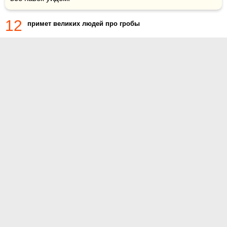
12
примет великих людей про гробы
О проекте
Контакты
Условия использования
Политика конфиденциальности
© 2014- Цитаты.ру