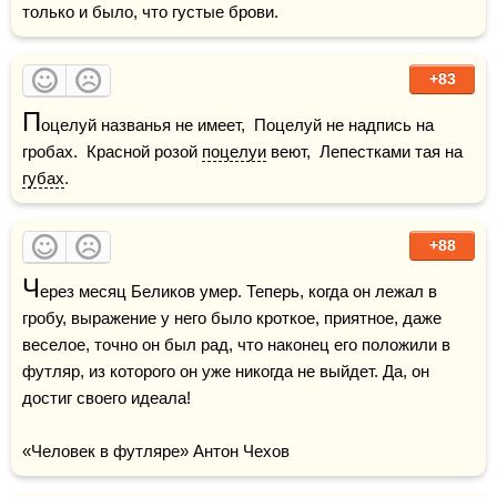
только и было, что густые брови. 
+83
П
оцелуй названья не имеет,  Поцелуй не надпись на 
гробах.  Красной розой 
поцелуи
 веют,  Лепестками тая на 
губах
.
+88
Ч
ерез месяц Беликов умер. Теперь, когда он лежал в 
гробу, выражение у него было кроткое, приятное, даже 
веселое, точно он был рад, что наконец его положили в 
футляр, из которого он уже никогда не выйдет. Да, он 
достиг своего идеала!

«Человек в футляре» Антон Чехов