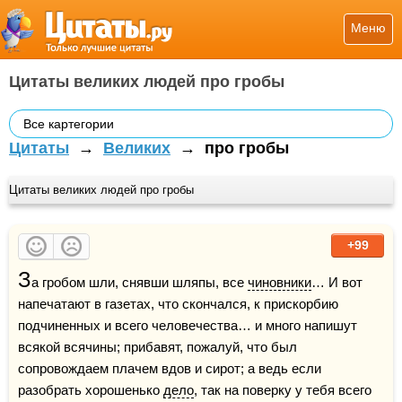
Меню
Цитаты великих людей про гробы
Все картегории
Цитаты
→
Великих
→
про гробы
Цитаты великих людей про гробы
+99
З
а гробом шли, снявши шляпы, все 
чиновники
… И вот 
напечатают в газетах, что скончался, к прискорбию 
подчиненных и всего человечества… и много напишут 
всякой всячины; прибавят, пожалуй, что был 
сопровождаем плачем вдов и сирот; а ведь если 
разобрать хорошенько 
дело
, так на поверку у тебя всего 