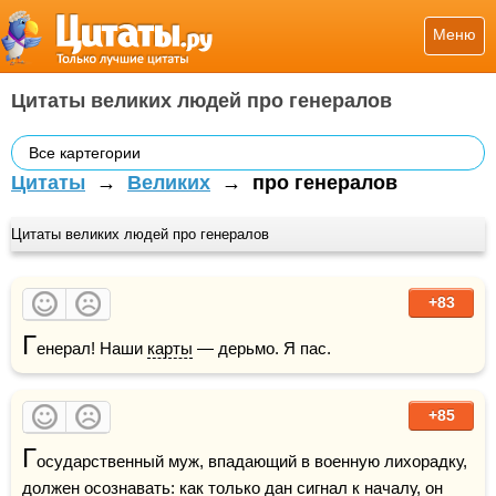
Меню
Цитаты великих людей про генералов
Все картегории
Цитаты
→
Великих
→
про генералов
Цитаты великих людей про генералов
+83
Г
енерал! Наши 
карты
 — дерьмо. Я пас.
+85
Г
осударственный муж, впадающий в военную лихорадку, 
должен осознавать: как только дан сигнал к началу, он 