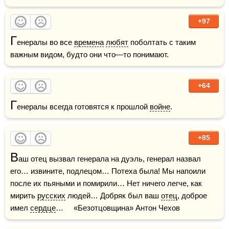
+97
Г
енералы во все 
времена
любят
 поболтать с таким 
важным видом, будто они что—то понимают.
+64
Г
енералы всегда готовятся к прошлой 
войне
.
+85
В
аш отец вызвал генерала на дуэль, генерал назвал 
его… извините, подлецом… Потеха была! Мы напоили 
после их пьяными и помирили… Нет ничего легче, как 
мирить 
русских
 людей… Добряк был ваш 
отец
, доброе 
имел 
сердце
…     «Безотцовщина» Антон Чехов