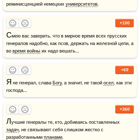
реминисценцией немецких 
университетов
. 
+100
С
мею вас заверить, что в мирное время всех прусских 
генералов надобно, как псов, держать на железной цепи, а 
во 
время
войны
 их надо вешать...
+69
Я
 не генерал, слава 
Богу
, а значит, не такой 
осел
, как эти 
господа...
+360
Л
учшие генералы те, кто, добиваясь поставленных 
задач
, не связывают себя слишком жестко с 
разработанными 
планами
.