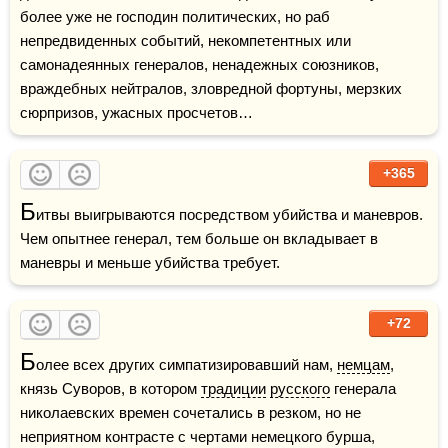
более уже не господин политических, но раб 
непредвиденных событий, некомпетентных или 
самонадеянных генералов, ненадежных союзников, 
враждебных нейтралов, зловредной фортуны, мерзких 
сюрпризов, ужасных просчетов…
+365
Б
итвы выигрываются посредством убийства и маневров. 
Чем опытнее генерал, тем больше он вкладывает в 
маневры и меньше убийства требует.
+72
Б
олее всех других симпатизировавший нам, 
немцам
, 
князь Суворов, в котором 
традиции
русского
 генерала 
николаевских времен сочетались в резком, но не 
неприятном контрасте с чертами немецкого бурша, 