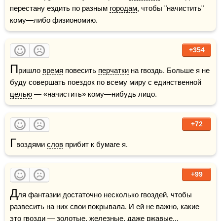
перестану ездить по разным 
городам
, чтобы "начистить" 
кому—либо физиономию.
+354
П
ришло 
время
 повесить 
перчатки
 на гвоздь. Больше я не 
буду совершать поездок по всему миру с единственной 
целью
 — «начистить» кому—нибудь лицо.
+72
Г
воздями 
слов
 прибит к бумаге я.
+99
Д
ля фантазии достаточно несколько гвоздей, чтобы 
развесить на них свои покрывала. И ей не важно, какие 
это гвозди — золотые, железные, даже ржавые...