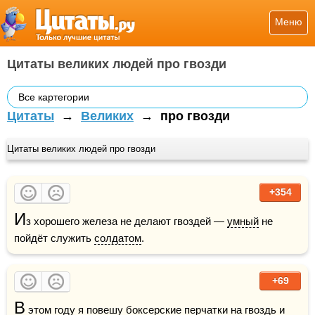
Меню
Цитаты великих людей про гвозди
Все картегории
Цитаты
→
Великих
→
про гвозди
Цитаты великих людей про гвозди
+354
И
з хорошего железа не делают гвоздей — 
умный
 не 
пойдёт служить 
солдатом
.
+69
В
 этом году я повешу боксерские 
перчатки
 на гвоздь и 