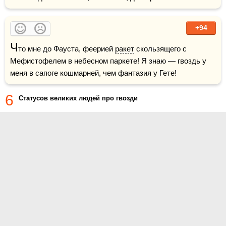
+94
Ч
то мне до Фауста, феерией 
ракет
 скользящего с 
Мефистофелем в небесном паркете! Я знаю — гвоздь у 
меня в сапоге кошмарней, чем фантазия у Гете!
6
Статусов великих людей про гвозди