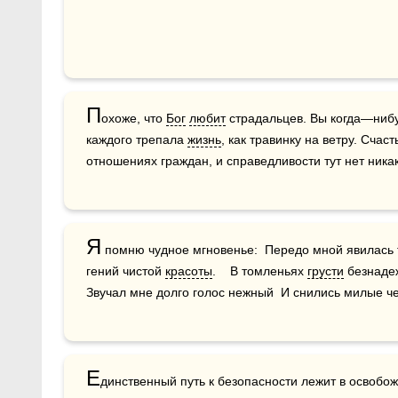
П
охоже, что 
Бог
любит
 страдальцев. Вы когда—нибу
каждого трепала 
жизнь
, как травинку на ветру. Счас
отношениях граждан, и справедливости тут нет ника
Я
 помню чудное мгновенье:  Передо мной явилась т
гений чистой 
красоты
.    В томленьях 
грусти
 безнадеж
Звучал мне долго голос нежный  И снились милые ч
Е
динственный путь к безопасности лежит в освобож