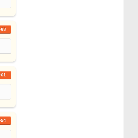
+68
+61
+54