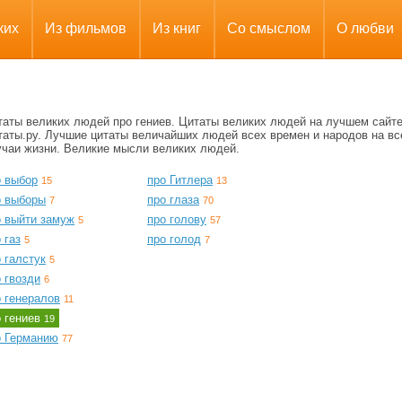
ких
Из фильмов
Из книг
Со смыслом
О любви
таты великих людей про гениев. Цитаты великих людей на лучшем сайт
таты.ру. Лучшие цитаты величайших людей всех времен и народов на вс
учаи жизни. Великие мысли великих людей.
о выбор
про Гитлера
15
13
о выборы
про глаза
7
70
о выйти замуж
про голову
5
57
 газ
про голод
5
7
 галстук
5
 гвозди
6
о генералов
11
о гениев
19
о Германию
77