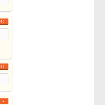
+65
+88
+57