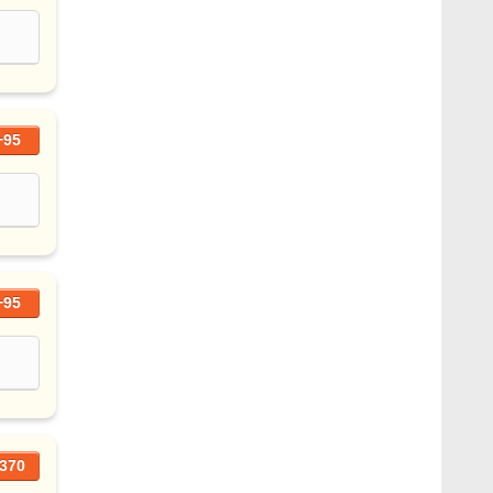
+95
+95
370