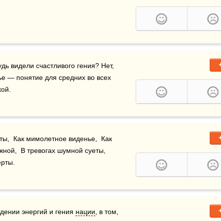
дь видели счастливого гения? Нет, 
тье — понятие для средних во всех 
кой.
ы,  Как мимолетное виденье,  Как 
ной,  В тревогах шумной суеты,  
ерты.
дении энергий и гения 
нации
, в том, 