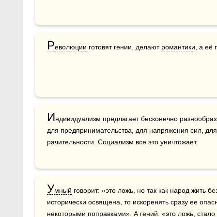
Р
еволюции
 готовят гении, делают 
романтики
, а её
И
ндивидуализм предлагает бесконечно разнообразн
для предпринимательства, для напряжения сил, для 
рачительности. Социализм все это уничтожает.
У
мный
 говорит: «это ложь, но так как народ жить бе
исторически освящена, то искоренять сразу ее опасн
некоторыми поправками». А гений: «это ложь, стало