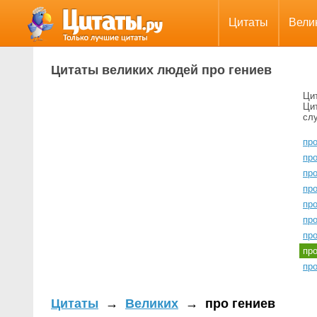
Цитаты
Вели
Цитаты великих людей про гениев
Ци
Ци
сл
пр
пр
пр
про
про
про
пр
пр
пр
Цитаты
→
Великих
→
про гениев