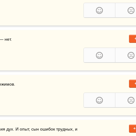
— нет.
ежимов.
+
я дух. И опыт, сын ошибок трудных, и 