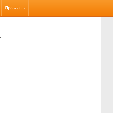
Про жизнь
е
е