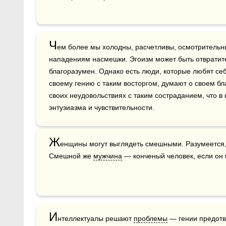
Ч
ем более мы холодны, расчетливы, осмотрительны
нападениям насмешки. Эгоизм может быть отвратите
благоразумен. Однако есть люди, которые любят себ
своему гению с таким восторгом, думают о своем бл
своих неудовольствиях с таким состраданием, что в
энтузиазма и чувствительности.
Ж
енщины могут выглядеть смешными. Разумеется, 
Смешной же 
мужчина
 — конченый человек, если он 
И
нтеллектуалы решают 
проблемы
 — гении предот