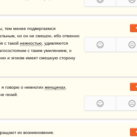
, тем менее подвергаемся 
льным, но он не смешон, ибо отменно 
я с такой 
нежностью
, удивляются 
агосостоянии с таким умилением, о 
 них и эгоизм имеет смешную сторону 
я говорю о немногих 
женщинах
. 
не гений.
вращают их возникновение.