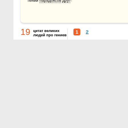
гений 
парадоксов
друг
!  
19
цитат великих
1
2
людей про гениев
О проекте