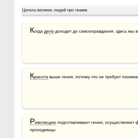
Цитаты великих людей про гениев
К
огда 
дело
 доходит до самооправдания, здесь мы вс
К
расота
 выше гения, потому что не требует понима
Р
еволюцию
 подготавливают гении, осуществляют ф
проходимцы.