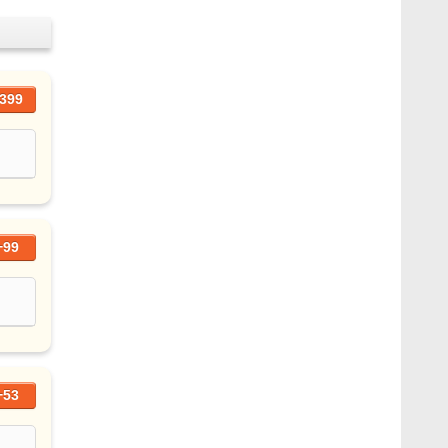
399
+99
+53