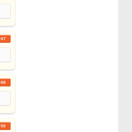
+67
+68
+55