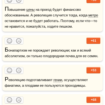
П
овышение 
цены
 на проезд будет финансово 
обоснованным. А революция случится тогда, когда 
метро
остановится и не будет работать. Поэтому, если что—то 
не нравится, пожалуйста, ходите пешком.
+61
Б
онапартизм не порождает революции; как и всякий 
абсолютизм, он только плодородная почва для ее семян.
+53
Р
еволюцию подготавливают 
гении
, осуществляют 
фанатики, а плодами ее пользуются проходимцы.
+68