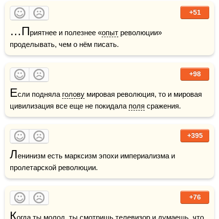
+51
…П
риятнее и полезнее «
опыт
 революции» 
проделывать, чем о нём писать. 
+98
Е
сли подняла 
голову
 мировая революция, то и мировая 
цивилизация все еще не покидала 
поля
 сражения.
+395
Л
енинизм есть марксизм эпохи империализма и 
пролетарской революции. 
+76
К
огда ты молод, ты смотришь телевизор и думаешь, что 