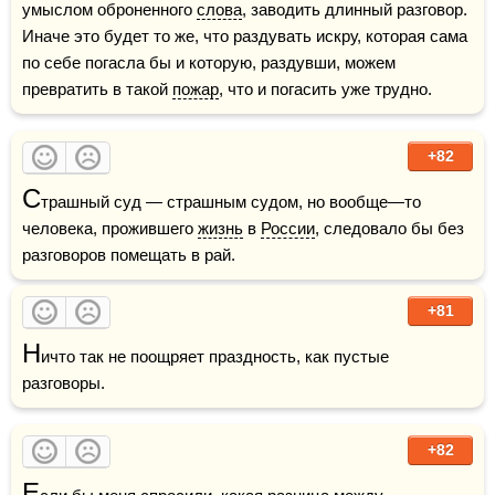
умыслом оброненного 
слова
, заводить длинный разговор. 
Иначе это будет то же, что раздувать искру, которая сама 
по себе погасла бы и которую, раздувши, можем 
превратить в такой 
пожар
, что и погасить уже трудно. 
+82
С
трашный суд — страшным судом, но вообще—то 
человека, прожившего 
жизнь
 в 
России
, следовало бы без 
разговоров помещать в рай.
+81
Н
ичто так не поощряет праздность, как пустые 
разговоры.
+82
Е