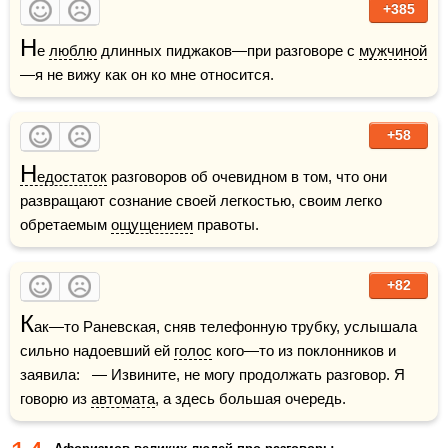
+385
Н
е 
люблю
 длинных пиджаков—при разговоре с 
мужчиной
—я не вижу как он ко мне относится.  
+58
Н
едостаток
 разговоров об очевидном в том, что они 
развращают сознание своей легкостью, своим легко 
обретаемым 
ощущением
 правоты.
+82
К
ак—то Раневская, сняв телефонную трубку, услышала 
сильно надоевший ей 
голос
 кого—то из поклонников и 
заявила:   — Извините, не могу продолжать разговор. Я 
говорю из 
автомата
, а здесь большая очередь.