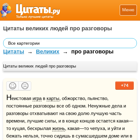
Меню
Цитаты великих людей про разговоры
Все картегории
Цитаты
→
Великих
→
про разговоры
Цитаты великих людей про разговоры
+74
Н
еистовая 
игра
 в 
карты
, обжорство, пьянство, 
постоянные разговоры все об одном. Ненужные дела и 
разговоры отхватывают на свою долю лучшую часть 
времени, лучшие силы, и в конце концов остается какая—
то куцая, бескрылая 
жизнь
, какая—то чепуха, и уйти и 
бежать нельзя, точно сидишь в сумасшедшем доме или в 