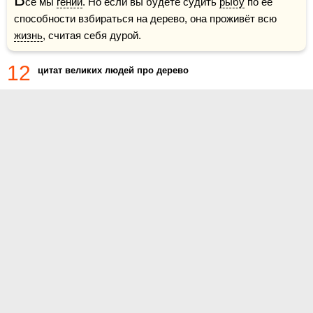
се мы 
гении
. Но если вы будете судить 
рыбу
 по её 
способности взбираться на дерево, она проживёт всю 
жизнь
, считая себя дурой.  
12
цитат великих людей про дерево
О проекте
Контакты
Условия использования