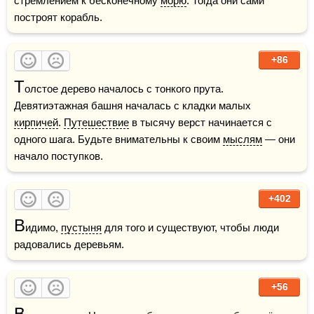
стремлением к бесконечному 
морю
. Тогда они сами 
построят корабль. 
+86
Т
олстое дерево началось с тонкого прута. 
Девятиэтажная башня началась с кладки малых 
кирпичей
. 
Путешествие
 в тысячу верст начинается с 
одного шага. Будьте внимательны к своим 
мыслям
 — они 
начало поступков.
+402
В
идимо, 
пустыня
 для того и существуют, чтобы люди 
радовались деревьям.  
+56
В