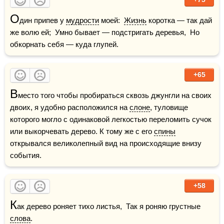
О
дин припев у 
мудрости
 моей:  
Жизнь
 коротка — так дай 
же волю ей;  Умно бывает — подстригать деревья,  Но 
обкорнать себя — куда глупей.
+65
В
место того чтобы пробираться сквозь джунгли на своих 
двоих, я удобно расположился на 
слоне
, туловище 
которого могло с одинаковой легкостью переломить сучок 
или выкорчевать дерево. К тому же с его 
спины
открывался великолепный вид на происходящие внизу 
события.
+58
К
ак дерево роняет тихо листья,  Так я роняю грустные 
слова
.