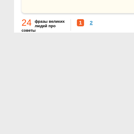
24
фразы великих
1
2
людей про
советы
О проекте
Контакты