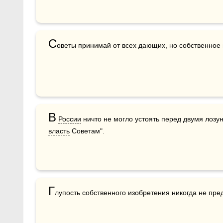
С
В
России
власть
 Советам".
Г
лупость собственного изобретения никогда не пре