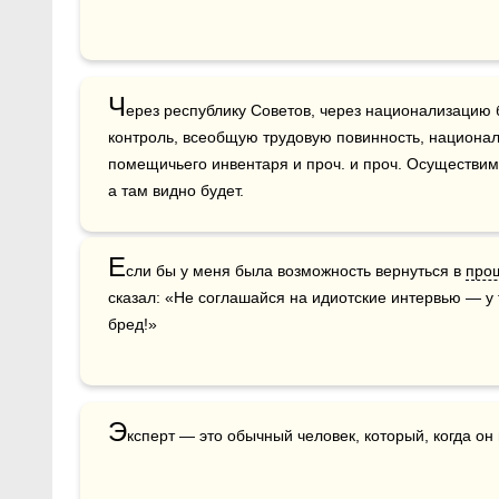
Ч
ерез республику Советов, через национализацию б
контроль, всеобщую трудовую повинность, национа
помещичьего инвентаря и проч. и проч. Осуществим
а там видно будет. 
Е
сли бы у меня была возможность вернуться в 
про
сказал: «Не соглашайся на идиотские интервью — у 
бред!»
Э
ксперт — это обычный человек, который, когда он 