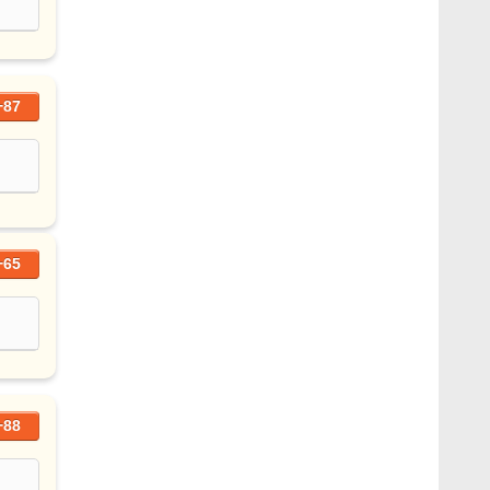
+87
+65
+88