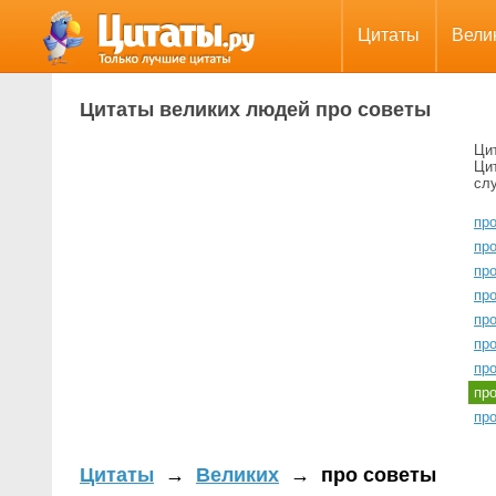
Цитаты
Вели
Цитаты великих людей про советы
Ци
Ци
сл
пр
пр
пр
пр
пр
про
про
пр
пр
Цитаты
→
Великих
→
про советы