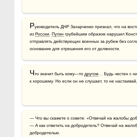
Р
уководитель ДНР Захарченко признал, что на вост
из 
России
. 
Путин
 грубейшим образом нарушил Консти
отправлять действующих военных за рубеж без согл
основание для отрешения его от должности.
Ч
то значит быть кому—то 
другом
… Будь честен с ни
к хорошему. Но если он не слушает, то не настаива
— Что вы скажете о совете: «Отвечай на жалобы добродетелью»? 

— А как ответить на добродетель? Отвечай на жалоб
добродетелью. 