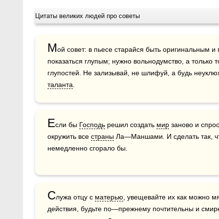
Цитаты великих людей про советы
М
ой совет: в пьесе старайся быть оригинальным и
показаться глупым; нужно вольнодумство, а только то
таланта
.
Е
сли бы 
Господь
 решил создать 
мир
 заново и спро
окружить все 
страны
 Ла—Маншами. И сделать так, что
немедленно сгорало бы.
С
лужа отцу с 
матерью
, увещевайте их как можно м