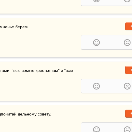
 ничто не могло устоять перед двумя лозунгами: "всю землю крестьянам" и "всю 
дпочитай дельному совету.