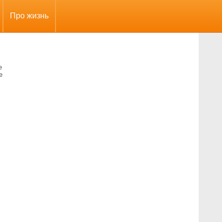
Про жизнь
е
е