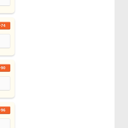
+74
+90
+96