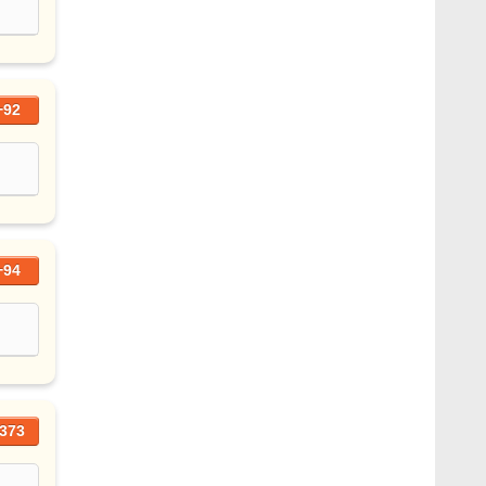
+92
+94
373