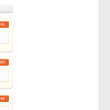
+51
357
+80