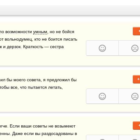
 по возможности 
умным
, но не бойся 
т вольнодумец, кто не боится писать 
глупостей. Не зализывай, не шлифуй, а будь неуклюж и дерзок. Краткость — сестра 
+
сил бы моего совета, я предложил бы 
бы все, что пытается летать, 
ягче. Если ваши советы не возымеют 
действия, будьте по—прежнему почтительны и смиренны. Даже если вы раздосадованы в 