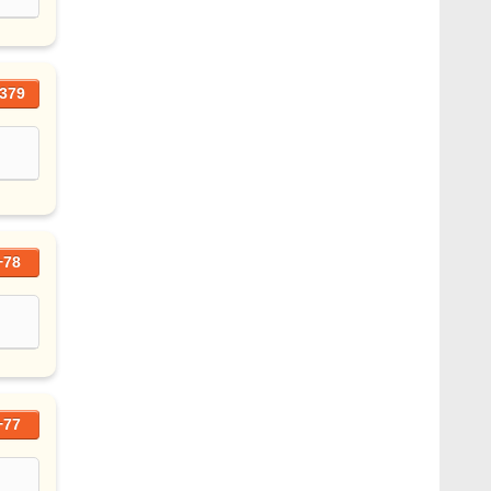
379
+78
+77