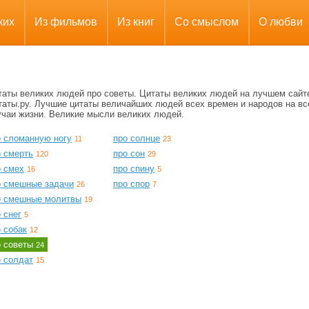
ких
Из фильмов
Из книг
Со смыслом
О любви
таты великих людей про советы. Цитаты великих людей на лучшем сайт
таты.ру. Лучшие цитаты величайших людей всех времен и народов на вс
учаи жизни. Великие мысли великих людей.
о сломанную ногу
про солнце
11
23
о смерть
про сон
120
29
о смех
про спину
16
5
о смешные задачи
про спор
26
7
о смешные молитвы
19
 снег
5
 собак
12
о советы
24
о солдат
15