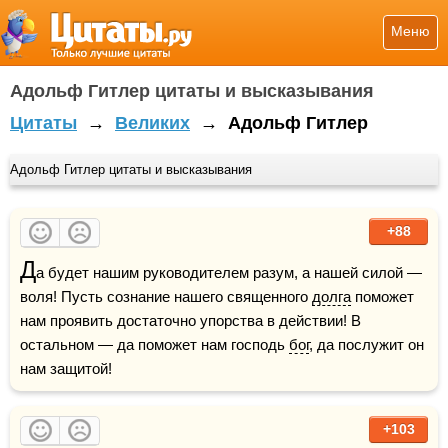
Меню
Адольф Гитлер цитаты и высказывания
Цитаты
→
Великих
→
Адольф Гитлер
Адольф Гитлер цитаты и высказывания
+88
Д
а будет нашим руководителем разум, а нашей силой — 
воля! Пусть сознание нашего священного 
долга
 поможет 
нам проявить достаточно упорства в действии! В 
остальном — да поможет нам господь 
бог
, да послужит он 
нам защитой!  
+103