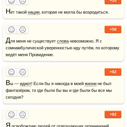
+55
Н
ет такой 
нации
, которая не могла бы возродиться.
+58
Д
ля меня не существует 
слова
 невозможно. Я с 
сомнамбулической уверенностью иду путём, по которому 
ведёт меня Провидение.
+82
В
ы — 
идиот
! Если бы я никогда в моей 
жизни
 не был 
фантазёром, то где были бы вы и где были бы все мы 
сегодня?
+82
Я
 освобождаю людей от отягощающих ограничений 