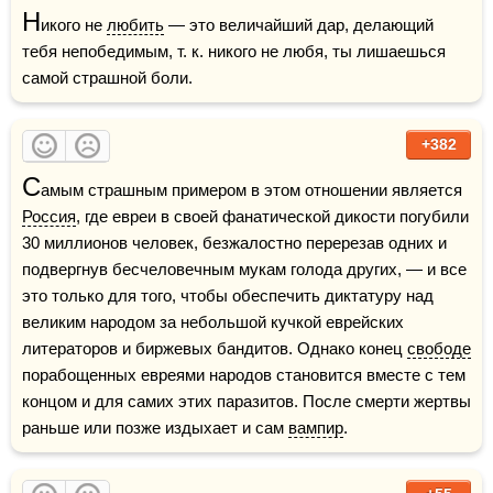
Н
икого не 
любить
 — это величайший дар, делающий 
тебя непобедимым, т. к. никого не любя, ты лишаешься 
самой страшной боли.
+382
С
амым страшным примером в этом отношении является 
Россия
, где евреи в своей фанатической дикости погубили 
30 миллионов человек, безжалостно перерезав одних и 
подвергнув бесчеловечным мукам голода других, — и все 
это только для того, чтобы обеспечить диктатуру над 
великим народом за небольшой кучкой еврейских 
литераторов и биржевых бандитов. Однако конец 
свободе
порабощенных евреями народов становится вместе с тем 
концом и для самих этих паразитов. После смерти жертвы 
раньше или позже издыхает и сам 
вампир
.