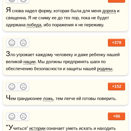
Я
 снова надел форму, которая была для меня 
дорога
 и 
священна. Я не сниму ее до тех пор, пока не будет 
одержана 
победа
, ибо поражения я не переживу.
+378
З
ло угрожает каждому человеку и даже ребенку нашей 
великой 
нации
. Мы должны предпринять шаги по 
обеспечению безопасности и защиты нашей 
родины
.
+152
Ч
ем грандиознее 
ложь
, тем легче ей готовы поверить.
+86
"У
читься" 
истории
 означает уметь искать и находить 