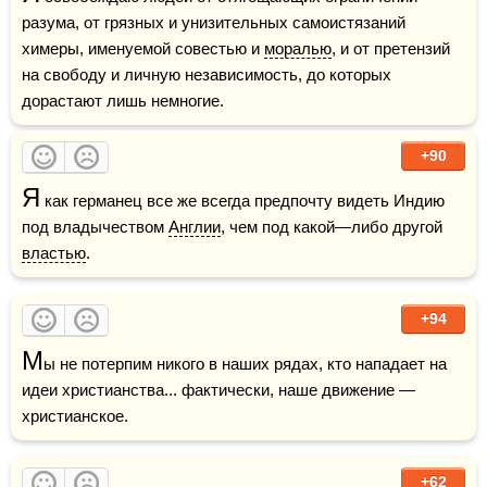
разума, от грязных и унизительных самоистязаний 
химеры, именуемой совестью и 
моралью
, и от претензий 
на свободу и личную независимость, до которых 
дорастают лишь немногие.
+90
Я
 как германец все же всегда предпочту видеть Индию 
под владычеством 
Англии
, чем под какой—либо другой 
властью
.
+94
М
ы не потерпим никого в наших рядах, кто нападает на 
идеи христианства... фактически, наше движение — 
христианское.
+62