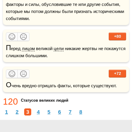
факторы и силы, обусловившие те или другие события, 
которые мы потом должны были признать историческими 
событиями.
+80
П
еред 
лицом
 великой 
цели
 никакие жертвы не покажутся 
слишком большими.
+72
О
чень вредно отрицать факты, которые существуют.
120
Статусов великих людей
1
2
3
4
5
6
7
8