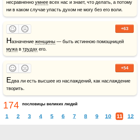
несравненно 
умнее
 всех нас и знает, что делать, а потому 
ни в каком случае упасть духом не могу без его воли.
+63
Н
азначение 
женщины
 — быть истинною помощницей 
мужа
 в 
трудах
 его.
+54
Е
два ли есть высшее из наслаждений, как наслаждение 
творить.
174
пословицы великих людей
1
2
3
4
5
6
7
8
9
10
11
12