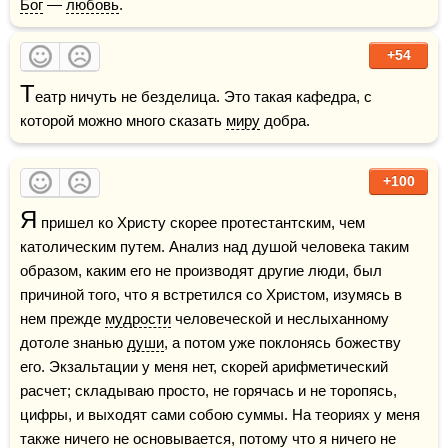
Бог
 — 
любовь
.
+54
Т
еатр ничуть не безделица. Это такая кафедра, с 
которой можно много сказать 
миру
 добра.
+100
Я
 пришел ко Христу скорее протестантским, чем 
католическим путем. Анализ над душой человека таким 
образом, каким его не производят другие люди, был 
причиной того, что я встретился со Христом, изумясь в 
нем прежде 
мудрости
 человеческой и неслыханному 
дотоле знанью 
души
, а потом уже поклонясь божеству 
его. Экзальтации у меня нет, скорей арифметический 
расчет; складываю просто, не горячась и не торопясь, 
цифры, и выходят сами собою суммы. На теориях у меня 
также ничего не основывается, потому что я ничего не 