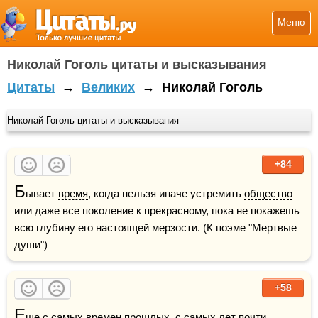
Меню
Николай Гоголь цитаты и высказывания
Цитаты
→
Великих
→
Николай Гоголь
Николай Гоголь цитаты и высказывания
+84
Б
ывает 
время
, когда нельзя иначе устремить 
общество
или даже все поколение к прекрасному, пока не покажешь 
всю глубину его настоящей мерзости. (К поэме "Мертвые 
души
")
+58
Е
ще с самых времен прошлых, с самых лет почти 