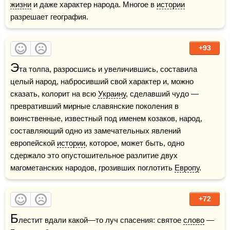
жизни
 и даже характер народа. Многое в 
истории
разрешает география.
+93
Э
та толпа, разросшись и увеличившись, составила 
целый народ, набросивший свой характер и, можно 
сказать, колорит на всю 
Украину
, сделавший чудо — 
превративший мирные славянские поколения в 
воинственные, известный под именем козаков, народ, 
составляющий одно из замечательных явлений 
европейской 
истории
, которое, может быть, одно 
сдержало это опустошительное разлитие двух 
магометанских народов, грозивших поглотить 
Европу
.
+72
Б
лестит вдали какой—то луч спасения: святое 
слово
 — 