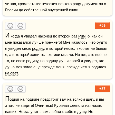
читаю, кроме статистических всякого роду документов о 
России
 да собственной внутренней 
книги
.
+59
И
 когда я увидел наконец во второй раз 
Рим
, о, как он 
мне показался лучше прежнего! Мне казалось, что будто 
я увидел свою 
родину
, в которой несколько лет не бывал 
я, а в которой жили только мои 
мысли
. Но нет, это всё не 
то, не свою родину, но родину души своей я увидел, где 
душа
 моя жила еще прежде меня, прежде чем я родился 
на свет
.
+87
П
одвиг на подвиге предстоит вам на всяком шагу, и вы 
этого не видите! Очнитесь! Куриная слепота на глазах 
ваших! Не залучить вам 
любви
 к себе в душу. Не 