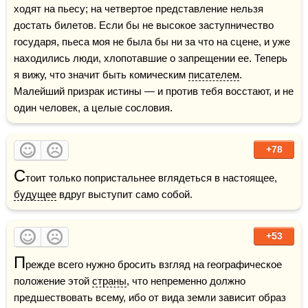
ходят на пьесу; на четвертое представление нельзя 
достать билетов. Если бы не высокое заступничество 
государя, пьеса моя не была бы ни за что на сцене, и уже 
находились люди, хлопотавшие о запрещении ее. Теперь 
я вижу, что значит быть комическим 
писателем
. 
Малейший призрак истины — и против тебя восстают, и не 
один человек, а целые сословия.
+78
С
тоит только попристальнее вглядеться в настоящее, 
будущее
 вдруг выступит само собой.
+53
П
режде всего нужно бросить взгляд на географическое 
положение этой 
страны
, что непременно должно 
предшествовать всему, ибо от вида земли зависит образ 