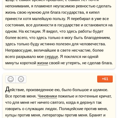
непонимания, я пламенел неугасимою ревностью сделать 
жизнь свою нужною для блага государства, я кипел 
принести хотя малейшую пользу. Я перебирал в уме все 
состояния, все должности в государстве и остановился на 
одном. На юстиции. Я видел, что здесь работы будет 
более всего, что здесь только я могу быть благодеянием, 
здесь только буду истинно полезен для человечества. 
Неправосудие, величайшее в свете несчастие, более 
всего разрывало мое 
сердце
. Я поклялся ни одной 
минуты короткой 
жизни
 своей не утерять, не сделав блага.
+61
Д
ействие, произведенное ею, было большое и шумное. 
Все против меня. 
Чиновники
 пожилые и почтенные кричат, 
что для меня нет ничего святого, когда я дерзнул так 
говорить о служащих людях. Полицейские против меня, 
купцы против меня, литераторы против меня. Бранят и 