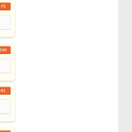
+75
100
+81