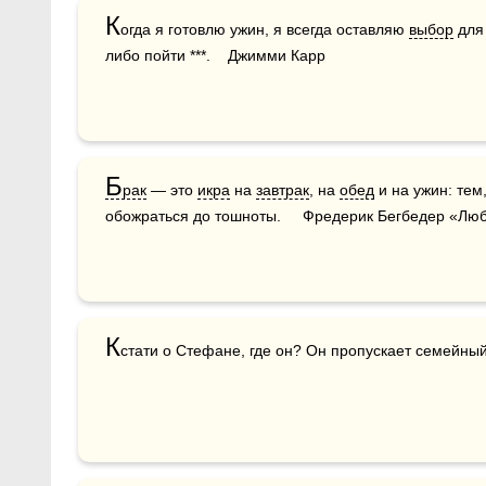
К
огда я готовлю ужин, я всегда оставляю 
выбор
 для
либо пойти ***.    Джимми Карр
Б
рак
 — это 
икра
 на 
завтрак
, на 
обед
 и на ужин: тем
обожраться до тошноты.     Фредерик Бегбедер «Люб
К
стати о Стефане, где он? Он пропускает семейный