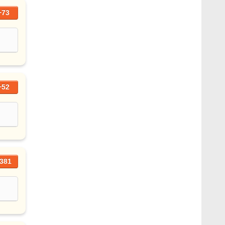
+73
+52
381