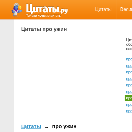
Цитаты
Вели
Цитаты про ужин
Ци
сбо
на
про
пр
пр
пр
пр
пр
пр
про
пр
Цитаты
→
про ужин