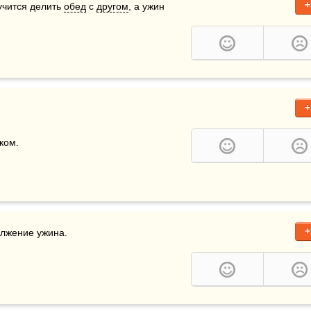
+
учится делить 
обед
 с 
другом
, а ужин 
+
ом.

+
олжение ужина.