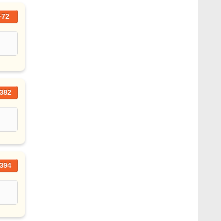
+72
382
394