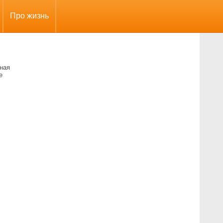
Про жизнь
ная
е