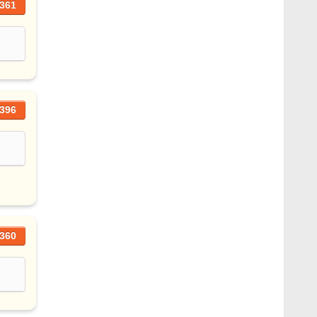
361
396
360