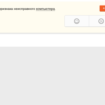
+
признака неисправного 
компьютера
.