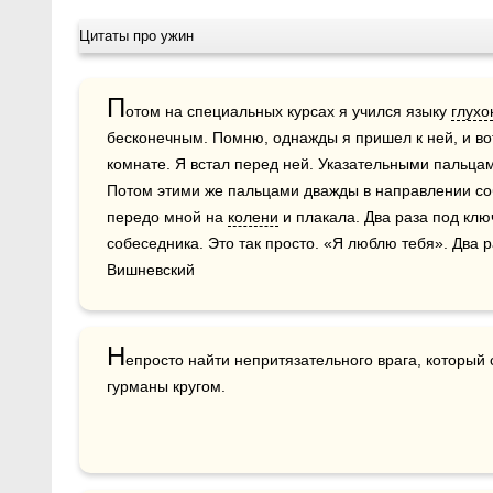
Цитаты про ужин
П
отом на специальных курсах я учился языку 
глух
бесконечным. Помню, однажды я пришел к ней, и вот
комнате. Я встал перед ней. Указательными пальцам
Потом этими же пальцами дважды в направлении соб
передо мной на 
колени
 и плакала. Два раза под клю
собеседника. Это так просто. «Я люблю тебя». Два 
Вишневский
Н
епросто найти непритязательного врага, который 
гурманы кругом.