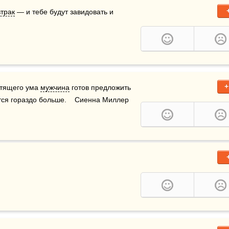
втрак
 — и тебе будут завидовать и 
+
тящего ума 
мужчина
 готов предложить 
тся гораздо больше.    Сиенна Миллер