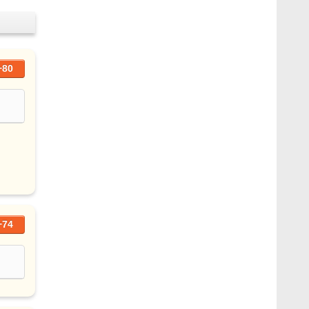
+80
+74