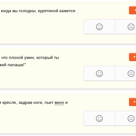
когда вы голодны, курятиной кажется 
+
что плохой ужин, который ты 
ский папаша!"
+
 кресле, задрав ноги, пьет 
вино
 и 