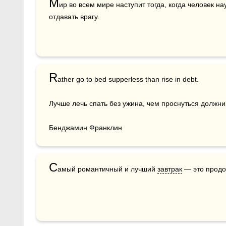
М
ир во всем мире наступит тогда, когда человек на
отдавать врагу.
R
ather go to bed supperless than rise in debt.

Лучше лечь спать без ужина, чем проснуться должник
Бенджамин Франклин
С
амый романтичный и лучший 
завтрак
 — это прод