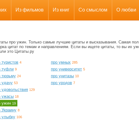
ких
Из фильмов
Из книг
Со смыслом
О любви
таты про ужин. Только самые лучшие цитаты и высказывания. Самая пол
рка цитат по темам и направлениям. Если вы ищете цитаты, то вы их уж
шли это Цитаты.ру
 туристов
про умных
4
285
о туфли
про университет
9
5
о тюрьму
про унитазы
24
10
о удачу
про уродов
53
7
о удовольствия
129
о ужасы
18
о ужин
19
 Украину
8
о улыбку
106