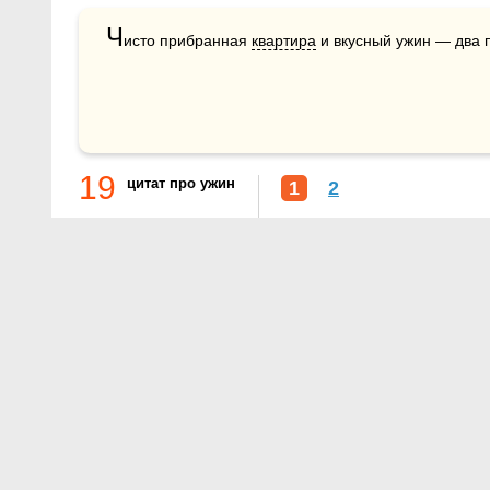
Ч
исто прибранная 
квартира
 и вкусный ужин — два 
19
цитат про ужин
1
2