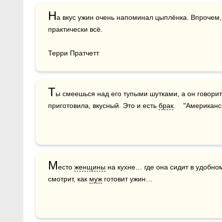
Н
а вкус ужин очень напоминал цыплёнка. Впрочем, 
практически всё.

Терри Пратчетт
Т
ы смеешься над его тупыми шутками, а он говорит 
приготовила, вкусный. Это и есть 
брак
.    "Американ
М
есто 
женщины
 на кухне… где она сидит в удобном
смотрит, как 
муж
 готовит ужин…