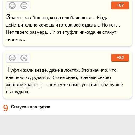
+87
З
наете, как больно, когда влюбляешься… Когда 
действительно хочешь и готова всё отдать… Но нет… 
Нет твоего 
размера
… И эти туфли никогда не станут 
твоими…
+82
Т
уфли жали везде, даже в локтях. Это значило, что 
внешний вид удался. Кто не знает, главный 
секрет
женской
красоты
 — чем хуже самочувствие, тем лучше 
выглядишь.
9
Статусов про туфли