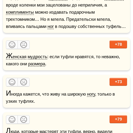
вроде коленки мои зацелованы до неприличия, а 
комплименты
 можно издавать подарочным 
трехтомником… Но я млела. Предательски млела, 
впиваясь пальцами 
ног
 в подошву собственных туфель…
+78
Ж
енская
мудрость
: если туфли нравятся, то неважно, 
какого они 
размера
.
+73
И
ногда кажется, что живу на широкую 
ногу
, только в 
узких туфлях.
+79
Л
юди, которые мастерят эти туфли, верно, видели 