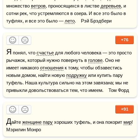
множество 
ветров
, проносящихся в листве 
деревьев
, и 
сотни рек, что устремляются в озера. И все это было в 
туфлях, и все это было — 
лето
.    Рэй Брэдбери
+76
Я
 понял, что 
счастье
 для любого человека — это просто 
рычажок, который нужно повернуть в 
голове
. Оно не 
имеет никакого 
отношения
 к тому, чтобы обзавестись 
новым домом, найти новую 
подружку
 или купить пару 
туфель. Наша культура сильно на этом завязана; мы не 
привыкли довольствоваться тем, что имеем.    Том Форд
+91
Д
айте 
женщине
пару
 хороших туфель, и она покорит 
мир
!    
Мэрилин Монро