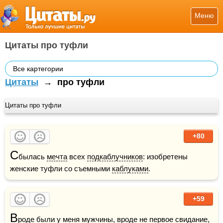
Меню
Цитаты про туфли
Все картегории
Цитаты
→
про туфли
Цитаты про туфли
+80
С
былась 
мечта
 всех 
подкаблучников
: изобретены 
женские туфли со съемными 
каблуками
. 
+59
В
роде были у меня 
мужчины
, вроде не первое 
свидание
, 