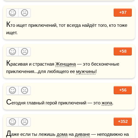
+97
К
то ищет приключений, тот всегда найдёт того, кто тоже 
ищет.
+58
К
расивая и страстная 
Женщина
 — это бесконечные 
приключения...для любящего ее 
мужчины
!
+56
С
егодня главный герой приключений — это 
жопа
.
+352
Д
аже если ты лежишь 
дома
 на 
диване
 — неподвижно на 