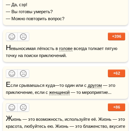
— Да, сэр!

— Вы готовы умереть?

— Можно повторить вопрос?
+396
Н
евыносимая лёгкость в 
голове
 всегда толкает пятую 
точку на поиски приключений.
+62
Е
сли срываешься куда—то один или с 
другом
 — это 
приключение, если с 
женщиной
 — то мероприятие...
+86
Ж
изнь — это возможность, используйте её. Жизнь — это 
красота, любуйтесь ею. Жизнь — это блаженство, вкусите 