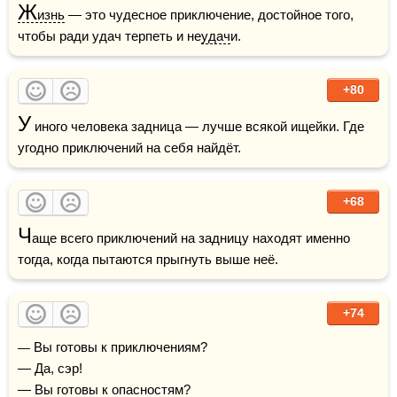
Ж
изнь
 — это чудесное приключение, достойное того, 
чтобы ради удач терпеть и не
удач
и.
+80
У
 иного человека задница — лучше всякой ищейки. Где 
угодно приключений на себя найдёт.
+68
Ч
аще всего приключений на задницу находят именно 
тогда, когда пытаются прыгнуть выше неё.
+74
— Вы готовы к приключениям?

— Да, сэр!

— Вы готовы к опасностям?
