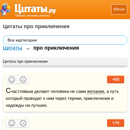
Меню
Цитаты про приключения
Все картегории
Цитаты
→
про приключения
Цитаты про приключения
+60
С
частливым делают человека не сами 
желания
, а путь 
который проводит к ним через тернии, приключения и 
надежды на лучшее.
+70