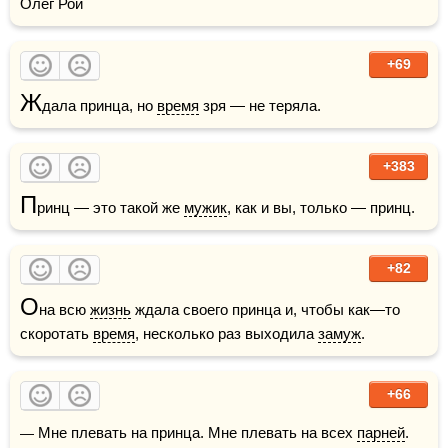
Олег Рой
+69
Ж
дала принца, но 
время
 зря — не теряла.
+383
П
ринц — это такой же 
мужик
, как и вы, только — принц.
+82
О
на всю 
жизнь
 ждала своего принца и, чтобы как—то 
скоротать 
время
, несколько раз выходила 
замуж
.
+66
— Мне плевать на принца. Мне плевать на всех 
парней
. 