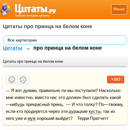
Меню
Цитаты про принца на белом коне
Все картегории
Цитаты
→
про принца на белом коне
Цитаты про принца на белом коне
+383
— Я вот думаю, правильно ли мы поступили? Насколько 
мне известно, вместо нас это должен был сделать какой
—нибудь прекрасный принц.  — И что толку? По—твоему, 
если кто продерется через эти дурацкие 
кусты
, так из 
него уже и 
муж
 хороший выйдет?    Терри Пратчетт