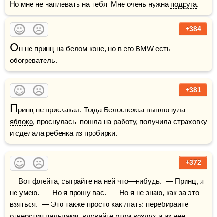
Но мне не наплевать на тебя. Мне очень нужна 
подруга
.
+384
О
н не принц на 
белом
коне
, но в его BMW есть 
обогреватель.
+381
П
ринц не прискакал. Тогда Белоснежка выплюнула 
яблоко
, проснулась, пошла на работу, получила страховку 
и сделала ребенка из пробирки.
+372
— Вот флейта, сыграйте на ней что—нибудь.  — Принц, я 
не умею.  — Но я прошу вас.  — Но я не знаю, как за это 
взяться.  — Это также просто как лгать: перебирайте 
отверстия 
пальцами
, вдувайте ртом воздух и из нее 