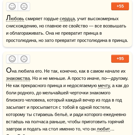
+55
Л
юбовь
 смиряет гордые 
сердца
, учит высокомерных 
снисхождению, но главное ее свойство — все возвышать 
и облагораживать. Она не превратит принца в 
простолюдина, но зато превратит простолюдина в принца.
+95
О
на любила его. Не так, конечно, как в самом начале их 
знакомства
. Но и не меньше. А просто иначе, по—другому. 
Не как прекрасного принца и недосягаемую 
мечту
, а как до 
боли родного, до мельчайшей черточки знакомого 
близкого человека, который каждый вечер из года в год 
засыпает и просыпается с тобой в одной постели, 
которому ты стираешь бельё, и ради которого ежедневно 
встаёшь на полчаса раньше, чтобы приготовить горячий 
завтрак и подать на стол именно то, что он 
любит
…    