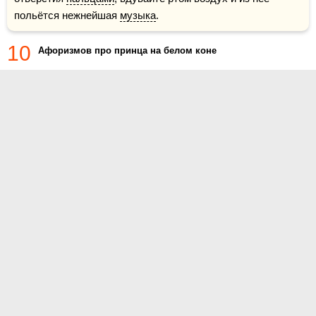
польётся нежнейшая 
музыка
.
10
Афоризмов про принца на белом коне
О проекте
Контакты
Условия использования
Политика конфиденциальности