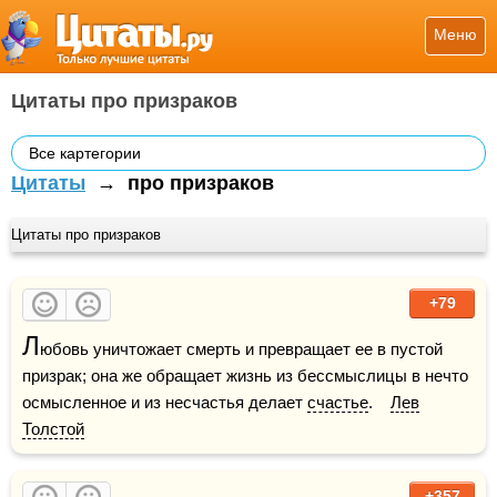
Меню
Цитаты про призраков
Все картегории
Цитаты
→
про призраков
Цитаты про призраков
+79
Л
юбовь уничтожает смерть и превращает ее в пустой 
призрак; она же обращает жизнь из бессмыслицы в нечто 
осмысленное и из несчастья делает 
счастье
.    
Лев
Толстой
+357