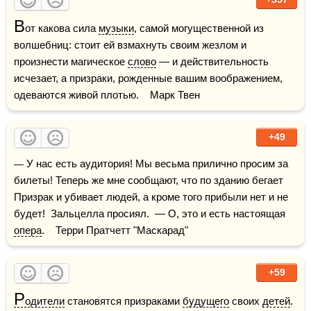
В
от какова сила 
музыки
, самой могущественной из 
волшебниц: стоит ей взмахнуть своим жезлом и 
произнести магическое 
слово
 — и действительность 
исчезает, а призраки, рожденные вашим воображением, 
одеваются живой плотью.    Марк Твен
+49
— У нас есть аудитория! Мы весьма прилично просим за 
билеты! Теперь же мне сообщают, что по зданию бегает 
Призрак и убивает людей, а кроме того прибыли нет и не 
будет!  Зальцелла просиял.  — О, это и есть настоящая 
опера
.    Терри Пратчетт "Маскарад"
+59
Р
одители
 становятся призраками 
будущего
 своих 
детей
.