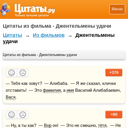
Меню
Цитаты из фильма - Джентельмены удачи
Цитаты
→
Из фильмов
→
Джентельмены
удачи
Цитаты из фильма - Джентельмены удачи
+376
— Тебя как зовут?  — Алибаба.  — Я же сказал, клички 
отставить!  — Это 
фамилия
, а 
имя
 Василий Алибабаевич, 
Вася
.
+80
— Ну, а ты как?  — 
Вор
 он!  — Это не смешно, 
тётя
.  — Не 