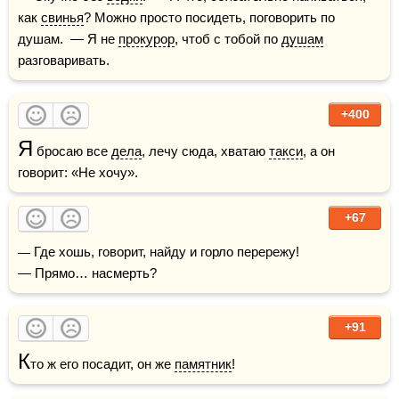
как 
свинья
? Можно просто посидеть, поговорить по 
душам.  — Я не 
прокурор
, чтоб с тобой по 
душам
разговаривать.
+400
Я
 бросаю все 
дела
, лечу сюда, хватаю 
такси
, а он 
говорит: «Не хочу».
+67
— Где хошь, говорит, найду и горло перережу!

— Прямо… насмерть?
+91
К
то ж его посадит, он же 
памятник
!