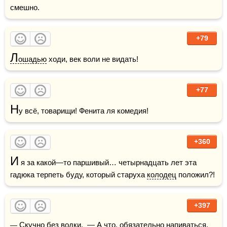
смешно.
+79
Л
ошадью
 ходи, век воли не видать!
+77
Н
у всё, товарищи! Фенита ля комедия!
+360
И
 я за какой—то паршивый… четырнадцать лет эта 
гадюка терпеть буду, который старуха 
колодец
 положил?!
+397
— Скучно без 
водки
.  — А что, обязательно напиваться, 