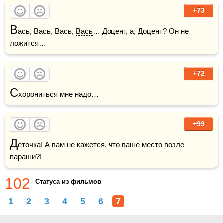
+73
В
ась, Вась, Вась, 
Вась
… Доцент, а, Доцент? Он не 
ложится…  
+72
С
хорониться мне надо…
+99
Д
еточка! А вам не кажется, что ваше место возле 
параши?!
102
Статуса из фильмов
1
2
3
4
5
6
7