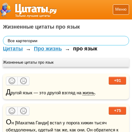
Меню
Жизненные цитаты про язык
Все картегории
Цитаты
→
Про жизнь
→
про язык
Жизненные цитаты про язык
+91
Д
ругой язык — это другой взгляд на 
жизнь
.
+75
О
н [Махатма Ганди] встал у порога хижин тысяч 
обездоленных, одетый так же, как они. Он обратился к 