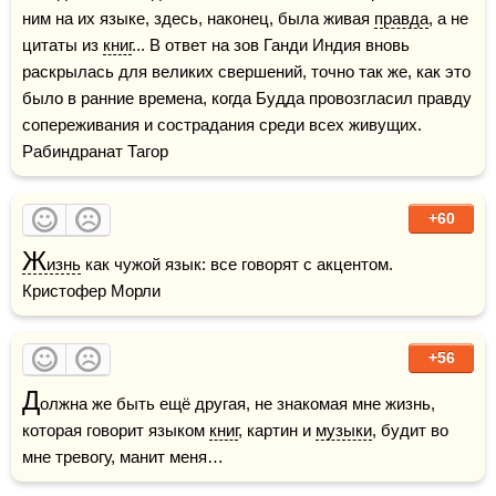
ним на их языке, здесь, наконец, была живая 
правда
, а не 
цитаты из 
книг
... В ответ на зов Ганди Индия вновь 
раскрылась для великих свершений, точно так же, как это 
было в ранние времена, когда Будда провозгласил правду 
сопереживания и сострадания среди всех живущих.     
Рабиндранат Тагор
+60
Ж
изнь
 как чужой язык: все говорят с акцентом.     
Кристофер Морли
+56
Д
олжна же быть ещё другая, не знакомая мне жизнь, 
которая говорит языком 
книг
, картин и 
музыки
, будит во 
мне тревогу, манит меня…