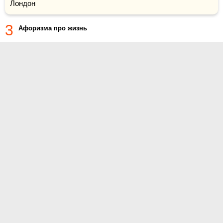
Лондон
3
Афоризма про жизнь
О проекте
Контакты
Условия использования
Политика конфиденциальности
© 2014- Цитаты.ру