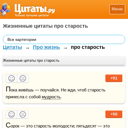
Меню
Жизненные цитаты про старость
Все картегории
Цитаты
→
Про жизнь
→
про старость
Жизненные цитаты про старость
+51
П
ока живёшь — поучайся. Не жди, чтоб старость 
принесла с собой 
мудрость
.
+50
С
орок — это старость 
молодости
; пятьдесят — это 