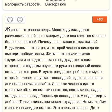
молодость старости.    Виктор Гюго
+63
Ж
изнь — странная вещь. Много я думал, долго 
размышлял о ней, но с каждым днем она кажется мне все 
более непонятной. Почему в нас такая жажда 
жизни
? 
Ведь жизнь — это игра, из которой человек никогда не 
выходит победителем. Жить — это значит тяжко 
трудиться и страдать, пока не подкрадется к нам 
старость, и тогда мы опускаем руки на холодный пепел 
остывших костров. В муках рождается ребенок, в муках 
старый человек испускает последний вздох, и все наши 
дни полны печали и забот. И все же человек идет в 
открытые объятия 
смерти
 неохотно, спотыкаясь, падая, 
оглядываясь назад, борясь до последнего. А ведь смерть 
добрая. Только жизнь причиняет страдания. Но мы любим 
жизнь и ненавидим смерть. Это очень странно!    Джек 