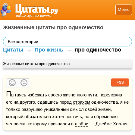
Меню
Жизненные цитаты про одиночество
Все картегории
Цитаты
→
Про жизнь
→
про одиночество
Жизненные цитаты про одиночество
+93
П
ытаясь избежать своего жизненного пути, переложив 
его на другого, сдавшись перед 
страхом
 одиночества, я не 
только разрушаю уникальный смысл своей 
жизни
, 
который обязательно хотел постичь, но и обременяю 
человека, которому признался в 
любви
.     Джеймс Холлис