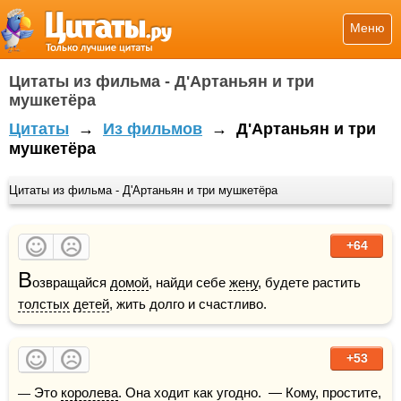
Меню
Цитаты из фильма - Д'Артаньян и три
мушкетёра
Цитаты
→
Из фильмов
→
Д'Артаньян и три
мушкетёра
Цитаты из фильма - Д'Артаньян и три мушкетёра
+64
В
озвращайся 
домой
, найди себе 
жену
, будете растить 
толстых
детей
, жить долго и счастливо.
+53
— Это 
королева
. Она ходит как угодно.  — Кому, простите, 