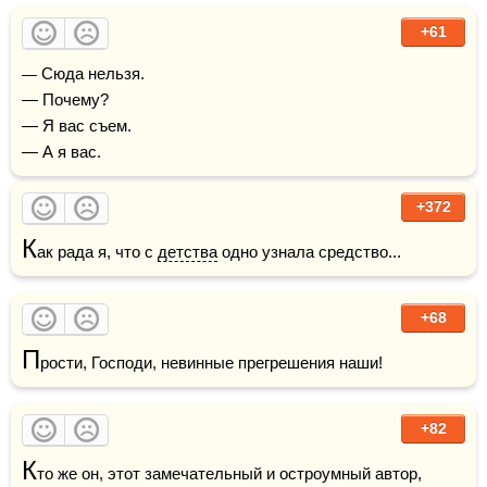
+61
— Сюда нельзя.

— Почему?

— Я вас съем.

— А я вас.
+372
К
ак рада я, что с 
детства
 одно узнала средство...
+68
П
рости, Господи, невинные прегрешения наши!
+82
К
то же он, этот замечательный и остроумный автор, 