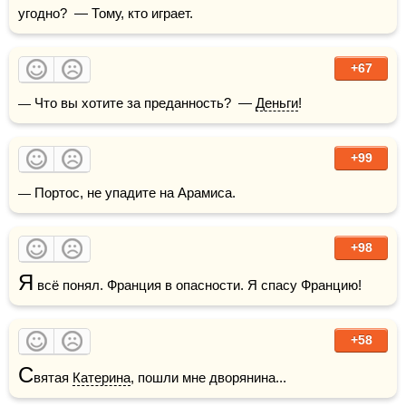
угодно?  — Тому, кто играет.
+67
— Что вы хотите за преданность?  — 
Деньги
!
+99
— Портос, не упадите на Арамиса.
+98
Я
 всё понял. Франция в опасности. Я спасу Францию!
+58
С
вятая 
Катерина
, пошли мне дворянина... 