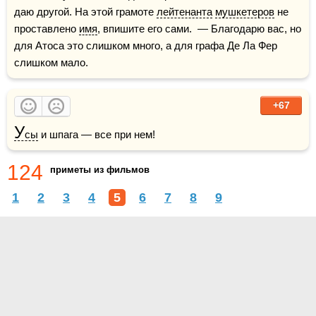
даю другой. На этой грамоте 
лейтенанта
мушкетеров
 не 
проставлено 
имя
, впишите его сами.  — Благодарю вас, но 
для Атоса это слишком много, а для графа Де Ла Фер 
слишком мало.
+67
У
сы
 и шпага — все при нем! 
124
приметы из фильмов
1
2
3
4
5
6
7
8
9