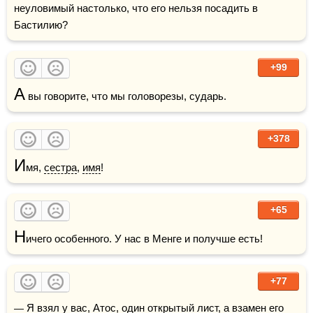
неуловимый настолько, что его нельзя посадить в 
Бастилию?
+99
А
 вы говорите, что мы головорезы, сударь.
+378
И
мя, 
сестра
, 
имя
!
+65
Н
ичего особенного. У нас в Менге и получше есть!
+77
— Я взял у вас, Атос, один открытый лист, а взамен его 