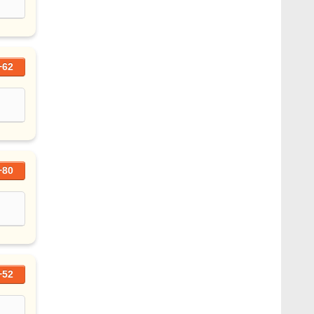
+62
+80
+52