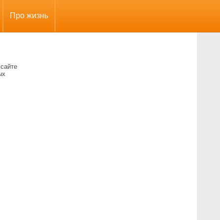
Про жизнь
 сайте
ых