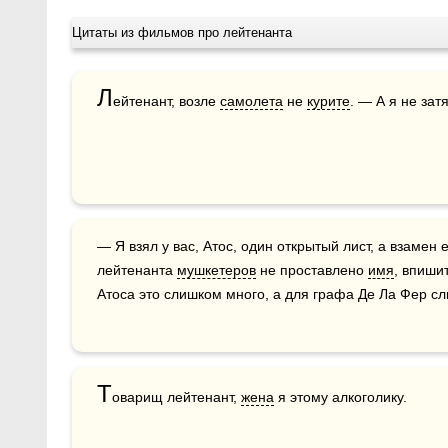
Цитаты из фильмов про лейтенанта
Л
ейтенант, возле 
самолета
 не 
курите
. — А я не зат
— Я взял у вас, Атос, один открытый лист, а взамен его даю другой. На этой грамоте 
лейтенанта 
мушкетеров
 не проставлено 
имя
, впиши
Атоса это слишком много, а для графа Де Ла Фер с
Т
оварищ лейтенант, 
жена
 я этому алкоголику.