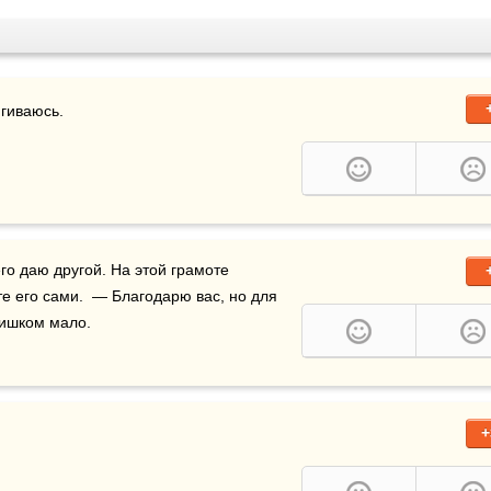
ягиваюсь. 
те его сами.  — Благодарю вас, но для 
лишком мало.
+