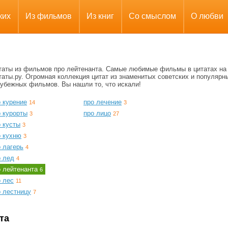
ких
Из фильмов
Из книг
Со смыслом
О любви
таты из фильмов про лейтенанта. Самые любимые фильмы в цитатах на
аты.ру. Огромная коллекция цитат из знаменитых советских и популярн
рубежных фильмов. Вы нашли то, что искали!
 курение
про лечение
14
3
о курорты
про лицо
3
27
 кусты
3
о кухню
3
 лагерь
4
о лед
4
о лейтенанта
6
о лес
11
о лестницу
7
та