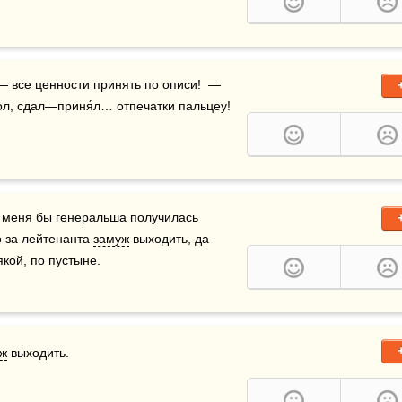
л, сдал—приня́л… отпечатки пальцеу! 
з меня бы генеральша получилась 
 за лейтенанта 
замуж
 выходить, да 
якой, по пустыне.
ж
 выходить.