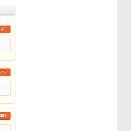
+69
+77
366