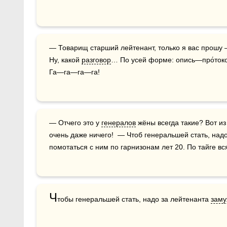
— Товарищ старший лейтенант, только я вас прошу — все ценности принять по описи!  — 
Ну, какой 
разговор
… По усей форме: опись—про́токо
Га—га—га—га!  
— Отчего это у 
генералов
 жёны всегда такие? Вот и
очень даже ничего!  — Чтоб генеральшей стать, надо
помотаться с ним по гарнизонам лет 20. По тайге вс
Ч
тобы генеральшей стать, надо за лейтенанта 
заму