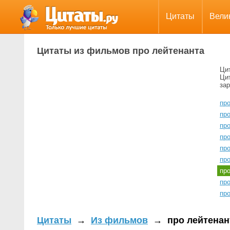
Цитаты
Вели
Цитаты из фильмов про лейтенанта
Ци
Цит
за
про
пр
про
пр
про
пр
пр
пр
пр
Цитаты
→
Из фильмов
→
про лейтенан