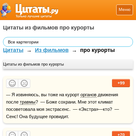
Меню
Цитаты из фильмов про курорты
Все картегории
Цитаты
→
Из фильмов
→
про курорты
Цитаты из фильмов про курорты
+99
— Я извиняюсь, вы тоже на курорт 
органов
 движения 
после 
травмы
?  — Боже сохрани. Мне этот климат 
посоветовала моя экстрасенс.  — «Экстра»—кто?  — 
Сенс! Она будущее провидит.
+70