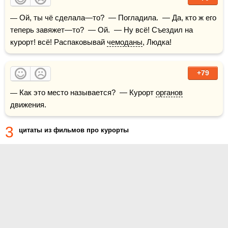
— Ой, ты чё сделала—то?  — Погладила.  — Да, кто ж его 
теперь завяжет—то?  — Ой.  — Ну всё! Съездил на 
курорт! всё! Распаковывай 
чемоданы
, Людка!
+79
— Как это место называется?  — Курорт 
органов
движения.
3
цитаты из фильмов про курорты