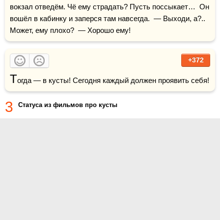
вокзал отведём. Чё ему страдать? Пусть поссыкает…  Он 
вошёл в кабинку и заперся там навсегда.  — Выходи, а?.. 
Может, ему плохо?  — Хорошо ему!
+372
Т
огда — в кусты! Сегодня каждый должен проявить себя!
3
Статуса из фильмов про кусты