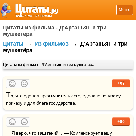
Меню
Цитаты из фильма - Д'Артаньян и три
мушкетёра
Цитаты
→
Из фильмов
→
Д'Артаньян и три
мушкетёра
Цитаты из фильма - Д'Артаньян и три мушкетёра
+67
Т
о, что сделал предъявитель сего, сделано по моему 
приказу и для блага государства.
+80
— Я верю, что ваш 
гений
...  — Компенсирует вашу 