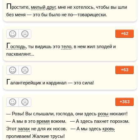
П
ростите, 
милый
друг
, мне не хотелось, чтобы вы шли 
без меня — это бы было не по—товарищески. 
+62
Г
осподь
, ты видишь это 
тело
, в нем жил злодей и 
пасквилянт... 
+63
Г
алантерейщик и кардинал — это сила!
+363
— Розы! Вы слышали, господа, они здесь 
розы
 нюхают!   
— А мы в это 
время
 воюем.   — А здесь пахнет порохом. 
Этот 
запах
 не для их носов.   — А мы здесь 
кровь
проливаем! Жалкие трусы!