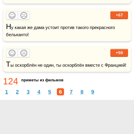
+67
Н
у какая же дама устоит против такого прекрасного 
бельканто!
+59
Т
ы оскорблён не один, ты оскорблён вместе с Францией! 
124
приметы из фильмов
1
2
3
4
5
6
7
8
9