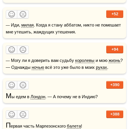
+52
— Иди, 
милая
. Когда я стану аббатом, никто не помешает 
мне утешить, жаждущих утешения.
+94
— Могу ли я доверить вам судьбу 
королевы
 и мою 
жизнь
?  
— Однажды 
ночью
 всё это уже было в моих 
руках
.
+390
М
ы едем в 
Лондон
. — А почему не в Индию?
+388
П
ервая часть Марлезонского 
балета
!