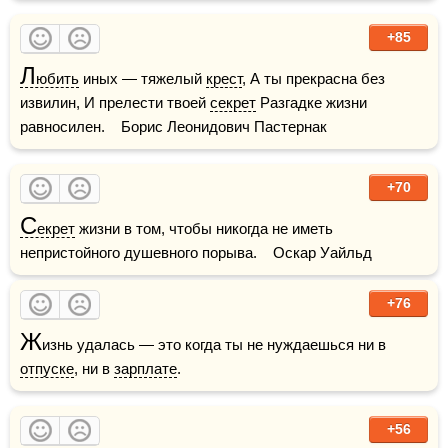
+85
Л
юбить
 иных — тяжелый 
крест
, А ты прекрасна без 
извилин, И прелести твоей 
секрет
 Разгадке жизни 
равносилен.    Борис Леонидович Пастернак
+70
С
екрет
 жизни в том, чтобы никогда не иметь 
непристойного душевного порыва.    Оскар Уайльд
+76
Ж
изнь удалась — это когда ты не нуждаешься ни в 
отпуске
, ни в 
зарплате
.
+56