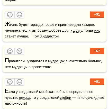
+91
Ж
изнь будет гораздо проще и приятнее для каждого 
человека, если мы будем добрее друг к 
друг
у. Тогда 
мир
станет лучше.    Том Хиддлстон
+67
П
равители нуждаются в 
мудрецах
 значительно больше, 
чем мудрецы в правителях.
+91
Е
сли у создателей моей жизни было определенное 
чувство 
юмора
, то у создателей 
любви
 — явно суицидные 
наклонности!