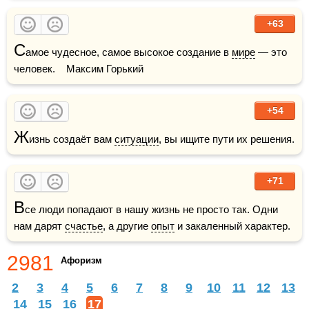
+63
С
амое чудесное, самое высокое создание в 
мире
 — это 
человек.    Максим Горький
+54
Ж
изнь создаёт вам 
ситуации
, вы ищите пути их решения.
+71
В
се люди попадают в нашу жизнь не просто так. Одни 
нам дарят 
счастье
, а другие 
опыт
 и закаленный характер.
2981
Афоризм
2
3
4
5
6
7
8
9
10
11
12
13
14
15
16
17