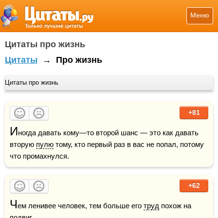
Меню
Цитаты про жизнь
Цитаты
→
Про жизнь
Цитаты про жизнь
+81
И
ногда давать кому—то второй шанс — это как давать 
вторую 
пулю
 тому, кто первый раз в вас не попал, потому 
что промахнулся.
+62
Ч
ем ленивее человек, тем больше его 
труд
 похож на 
подвиг.