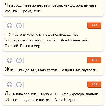
Ч
ем уродливее жизнь, тем прекрасней должна звучать 
музыка
.    Дэвид Вейс
+64
— Я часто думаю, как иногда несправедливо 
распределяется 
счастье
 жизни.    Лев Николаевич 
Толстой "Война и мир"
+87
Ж
изнь, как 
деньги
, надо тратить на приятные глупости.
+91
Л
ишь вначале жизнь 
мужчины
 — 
игра
 и фуагра. Дальше 
обычно — подагра и виагра.    Ашот Наданян