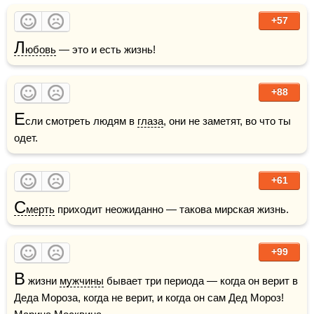
+57
Л
юбовь
 — это и есть жизнь!
+88
Е
сли смотреть людям в 
глаза
, они не заметят, во что ты 
одет.
+61
С
мерть
 приходит неожиданно — такова мирская жизнь.
+99
В
 жизни 
мужчины
 бывает три периода — когда он верит в 
Деда Мороза, когда не верит, и когда он сам Дед Мороз!    