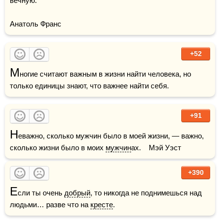
вечную.

Анатоль Франс
+52
М
ногие считают важным в жизни найти человека, но 
только единицы знают, что важнее найти себя.
+91
Н
еважно, сколько мужчин было в моей жизни, — важно, 
сколько жизни было в моих 
мужчин
ах.    Мэй Уэст
+390
Е
сли ты очень 
добрый
, то никогда не поднимешься над 
людьми… разве что на 
кресте
.