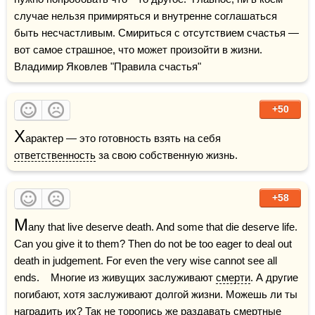
случае нельзя примиряться и внутренне соглашаться 
быть несчастливым. Смириться с отсутствием счастья — 
вот самое страшное, что может произойти в жизни.    
Владимир Яковлев "Правила счастья"
+50
Х
арактер — это готовность взять на себя 
ответственность
 за свою собственную жизнь.
+58
M
any that live deserve death. And some that die deserve life. 
Can you give it to them? Then do not be too eager to deal out 
death in judgement. For even the very wise cannot see all 
ends.    Многие из живущих заслуживают 
смерти
. А другие 
погибают, хотя заслуживают долгой жизни. Можешь ли ты 
наградить их? Так не торопись же раздавать смертные 