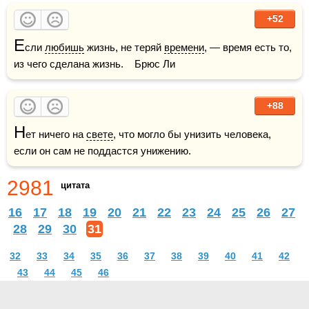
+52
Е
сли 
любишь
 жизнь, не теряй 
времени
, — время есть то, 
из чего сделана жизнь.    Брюс Ли
+88
Н
ет ничего на 
свете
, что могло бы унизить человека, 
если он сам не поддастся унижению.
2981
цитата
16
17
18
19
20
21
22
23
24
25
26
27
28
29
30
31
32
33
34
35
36
37
38
39
40
41
42
43
44
45
46