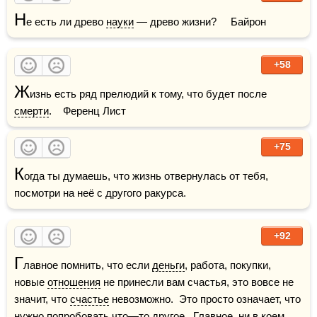
Н
е есть ли древо 
науки
 — древо жизни?     Байрон
+58
Ж
изнь есть ряд прелюдий к тому, что будет после 
смерти
.    Ференц Лист
+75
К
огда ты думаешь, что жизнь отвернулась от тебя, 
посмотри на неё с другого ракурса.
+92
Г
лавное помнить, что если 
деньги
, работа, покупки, 
новые 
отношения
 не принесли вам счастья, это вовсе не 
значит, что 
счастье
 невозможно.  Это просто означает, что 
нужно попробовать что—то другое.  Главное, ни в коем 