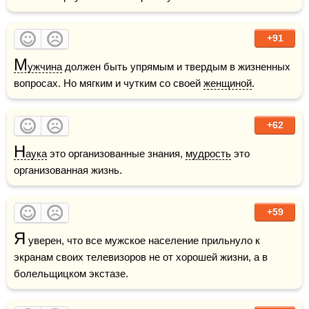
+91
М
ужчина
 должен быть упрямым и твердым в жизненных 
вопросах. Но мягким и чутким со своей 
женщиной
.
+62
Н
аука
 это организованные знания, 
мудрость
 это 
организованная жизнь.
+59
Я
 уверен, что все мужское население прильнуло к 
экранам своих телевизоров не от хорошей жизни, а в 
болельщицком экстазе.  