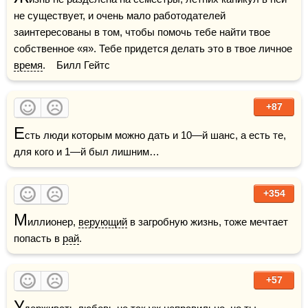
не существует, и очень мало работодателей 
заинтересованы в том, чтобы помочь тебе найти твое 
собственное «я». Тебе придется делать это в твое личное 
время
.    Билл Гейтс
+87
Е
сть люди которым можно дать и 10—й шанс, а есть те, 
для кого и 1—й был лишним…
+354
М
иллионер, 
верующий
 в загробную жизнь, тоже мечтает 
попасть в 
рай
.
+57
У