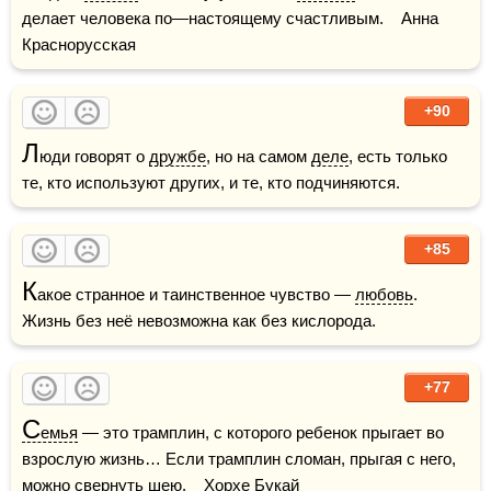
делает человека по—настоящему счастливым.    Анна 
Краснорусская
+90
Л
юди говорят о 
дружбе
, но на самом 
деле
, есть только 
те, кто используют других, и те, кто подчиняются.
+85
К
акое странное и таинственное чувство — 
любовь
. 
Жизнь без неё невозможна как без кислорода.
+77
С
емья
 — это трамплин, с которого ребенок прыгает во 
взрослую жизнь… Если трамплин сломан, прыгая с него, 
можно свернуть шею.    Хорхе Букай