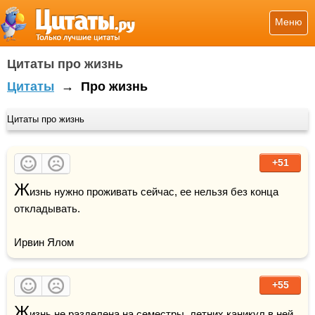
Меню
Цитаты про жизнь
Цитаты
→
Про жизнь
Цитаты про жизнь
+51
Ж
изнь нужно проживать сейчас, ее нельзя без конца 
откладывать. 

Ирвин Ялом
+55
Ж
изнь не разделена на семестры, летних каникул в ней 