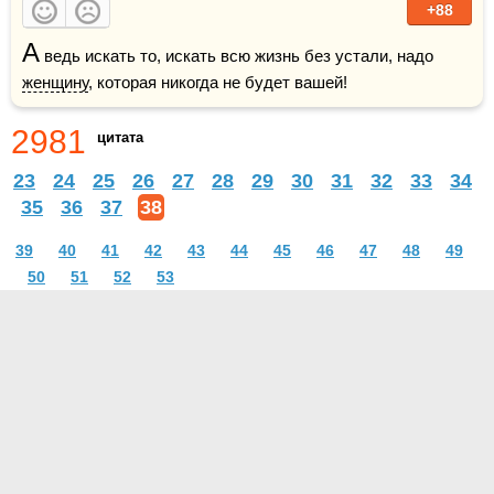
+88
А
 ведь искать то, искать всю жизнь без устали, надо 
женщину
, которая никогда не будет вашей!
2981
цитата
23
24
25
26
27
28
29
30
31
32
33
34
35
36
37
38
39
40
41
42
43
44
45
46
47
48
49
50
51
52
53