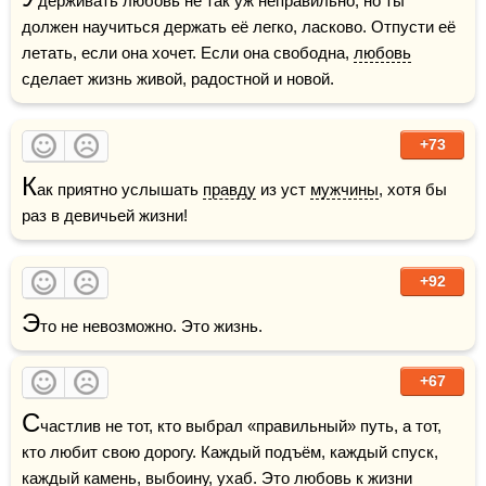
держивать любовь не так уж неправильно, но ты 
должен научиться держать её легко, ласково. Отпусти её 
летать, если она хочет. Если она свободна, 
любовь
сделает жизнь живой, радостной и новой.
+73
К
ак приятно услышать 
правду
 из уст 
мужчины
, хотя бы 
раз в девичьей жизни!
+92
Э
то не невозможно. Это жизнь.
+67
С
частлив не тот, кто выбрал «правильный» путь, а тот, 
кто любит свою дорогу. Каждый подъём, каждый спуск, 
каждый 
камень
, выбоину, ухаб. Это 
любовь
 к жизни 