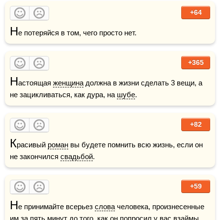
+64
Н
е потеряйся в том, чего просто нет.
+365
Н
астоящая 
женщина
 должна в жизни сделать 3 вещи, а 
не зацикливаться, как дура, на 
шубе
.
+82
К
расивый 
роман
 вы будете помнить всю жизнь, если он 
не закончился 
свадьбой
.
+59
Н
е принимайте всерьез 
слова
 человека, произнесенные 
им за пять минут до того, как он попросил у вас взаймы.