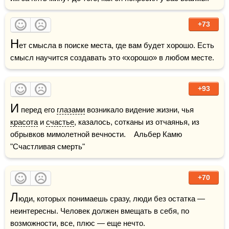
+73
Н
ет смысла в поиске места, где вам будет хорошо. Есть 
смысл научится создавать это «хорошо» в любом месте.
+93
И
 перед его 
глазами
 возникало видение жизни, чья 
красота
 и 
счастье
, казалось, сотканы из отчаянья, из 
обрывков мимолетной вечности.    Альбер Камю 
"Счастливая смерть"
+70
Л
юди, которых понимаешь сразу, люди без остатка — 
неинтересны. Человек должен вмещать в себя, по 
возможности, все, плюс — еще нечто.
