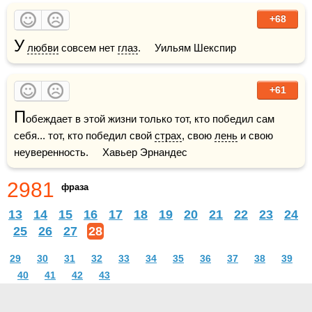
+68
У
любви
 совсем нет 
глаз
.     Уильям Шекспир
+61
П
обеждает в этой жизни только тот, кто победил сам 
себя... тот, кто победил свой 
страх
, свою 
лень
 и свою 
неуверенность.     Хавьер Эрнандес 
2981
фраза
13
14
15
16
17
18
19
20
21
22
23
24
25
26
27
28
29
30
31
32
33
34
35
36
37
38
39
40
41
42
43