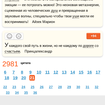
эмоции — ее потрогать можно! Это неоновая метаэнергия, 
сцеженная из человеческих 
душ
 и превращенная в 
звуковые волны, специально чтобы твои 
уши
 могли ее 
воспринимать!    Айзек Марион
+94
У
 каждого свой путь в жизни, но не каждому по 
дороге
 со 
счастьем
.    Принцалександр
2981
цитата
6
7
8
9
10
11
12
13
14
15
16
17
18
19
20
21
22
23
24
25
26
27
28
29
30
31
32
33
34
35
36