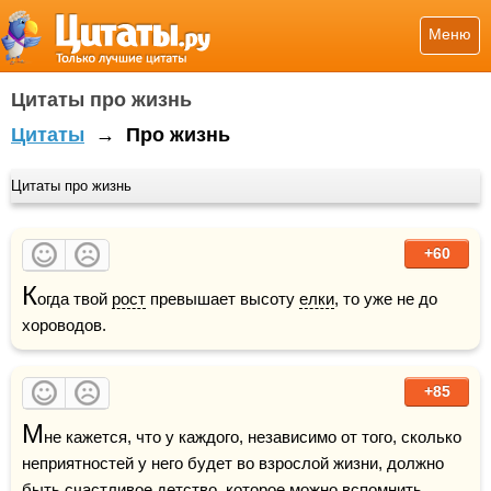
Меню
Цитаты про жизнь
Цитаты
→
Про жизнь
Цитаты про жизнь
+60
К
огда твой 
рост
 превышает высоту 
елки
, то уже не до 
хороводов.
+85
М
не кажется, что у каждого, независимо от того, сколько 
неприятностей у него будет во взрослой жизни, должно 
быть счастливое 
детство
, которое можно вспомнить.    