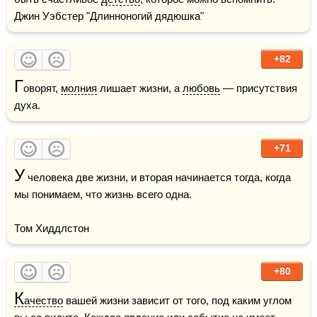
Джин Уэбстер "Длинноногий дядюшка"
+82
Г
оворят, 
молния
 лишает жизни, а 
любовь
 — присутствия 
духа.
+71
У
 человека две жизни, и вторая начинается тогда, когда 
мы понимаем, что жизнь всего одна.

Том Хиддлстон
+80
К
ачество
 вашей жизни зависит от того, под каким углом 