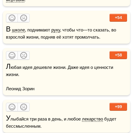
+54
В
школе
, поднимают 
руку
, чтобы что—то сказать, во 
взрослой жизни, подняв её хотят промолчать.
+58
Л
юбая идея дешевле жизни. Даже идея о ценности 
жизни.

Леонид Зорин
+99
У
лыбайся три раза в день, и любое 
лекарство
 будет 
бессмысленным.