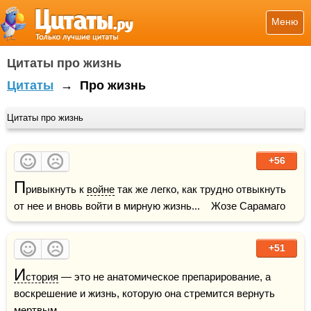
Меню
Цитаты про жизнь
Цитаты
→
Про жизнь
Цитаты про жизнь
+56
П
ривыкнуть к 
войне
 так же легко, как трудно отвыкнуть 
от нее и вновь войти в мирную жизнь...    Жозе Сарамаго
+51
И
стория
 — это не анатомическое препарирование, а 
воскрешение и жизнь, которую она стремится вернуть 
мертвым
.