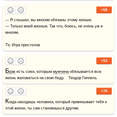
+58
— Я слышал, вы многим обязаны этому юноше.

— Только моей жизнью. Так что, боюсь, не очень уж и 
многим.

Т\с Игра престолов
+53
Б
рак
 есть союз, которым 
мужчина
 обязывается всю 
жизнь жаловаться на свою беду.    Теодор Гиппель
+78
К
огда находишь человека, который привязывает тебя к 
этой жизни, ты сам становишься другим.