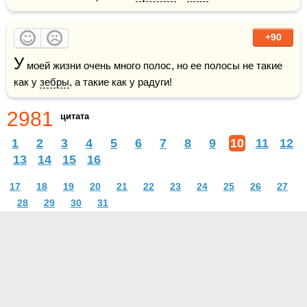
+90
У
 моей жизни очень много полос, но ее полосы не такие 
как у 
зебры
, а такие как у радуги!
2981
цитата
1
2
3
4
5
6
7
8
9
10
11
12
13
14
15
16
17
18
19
20
21
22
23
24
25
26
27
28
29
30
31