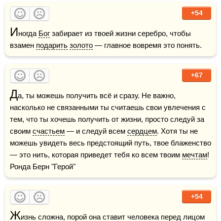
+54
И
ногда 
Бог
 забирает из твоей жизни серебро, чтобы 
взамен 
подарить
золото
 — главное вовремя это понять.
+67
Д
а, ты можешь получить всё и сразу. Не важно, 
насколько не связанными ты считаешь свои увлечения с 
тем, что ты хочешь получить от жизни, просто следуй за 
своим 
счастьем
 — и следуй всем 
сердцем
. Хотя ты не 
можешь увидеть весь предстоящий путь, твое блаженство 
— это нить, которая приведет тебя ко всем твоим 
мечтам
!    
Ронда Берн "Герой"
+54
Ж
изнь сложна, порой она ставит человека перед 
лицом