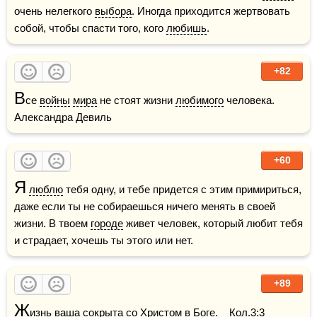
очень нелегкого 
выбора
. Иногда приходится жертвовать 
собой, чтобы спасти того, кого 
любишь
.
+82
В
се 
войны
мира
 не стоят жизни 
любимого
 человека.    
Александра Девиль
+60
Я
люблю
 тебя одну, и тебе придется с этим примириться, 
даже если ты не собираешься ничего менять в своей 
жизни. В твоем 
городе
 живет человек, который любит тебя 
и страдает, хочешь ты этого или нет.
+89
Ж
изнь ваша сокрыта со 
Христом
 в 
Боге
.    Кол.3:3