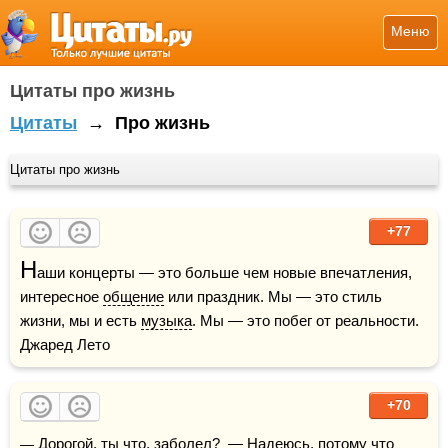
Меню
Цитаты про жизнь
Цитаты
→
Про жизнь
Цитаты про жизнь
+77
Н
аши концерты — это больше чем новые впечатления, 
интересное 
общение
 или праздник. Мы — это стиль 
жизни, мы и есть 
музыка
. Мы — это побег от реальности.    
Джаред Лето
+70
— Дорогой, ты что, заболел?  — Надеюсь, потому что 