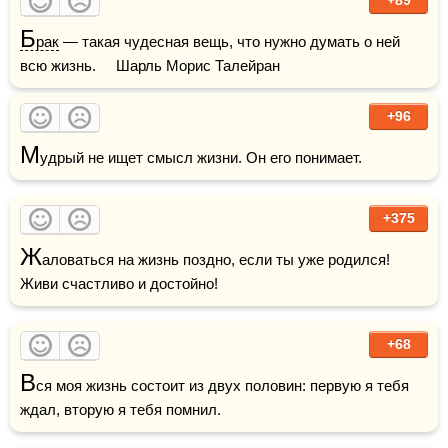
+89
Б
рак
 — такая чудесная вещь, что нужно думать о ней 
всю жизнь.     Шарль Морис Талейран 
+96
М
удрый не ищет смысл жизни. Он его понимает.
+375
Ж
аловаться на жизнь поздно, если ты уже родился! 
Живи счастливо и достойно!
+68
В
ся моя жизнь состоит из двух половин: первую я тебя 
ждал, вторую я тебя помнил.