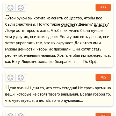
+77
Э
той рукой вы хотите изменить общество, чтобы все 
были счастливы. Но что такое 
счастье
? Деньги? 
Власть
? 
Люди хотят просто жить. Чтобы их жизнь была лучше, 
чем у других, они хотят денег. Если у них есть деньги, они 
хотят управлять тем, что их окружает. Для этого им и 
нужны ценности, чтобы их признали. Они хотят стать 
респектабельными людьми. Хотят, чтобы им поклонялись, 
как Богу. Людские 
желания
 безграничны.    Т\с Орф
+82
Ц
ени жизнь! Цени то, что есть сегодня! Не трать 
время
 на 
вещи, которые не стоят твоего внимания. Всегда говори то, 
что чувствуешь, и делай, то что думаешь...