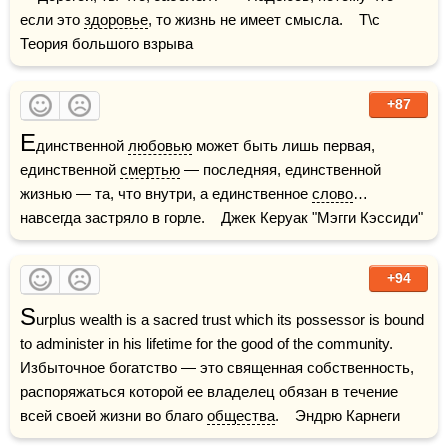
если это 
здоровье
, то жизнь не имеет смысла.    Т\с 
Теория большого взрыва
+87
Е
динственной 
любовью
 может быть лишь первая, 
единственной 
смертью
 — последняя, единственной 
жизнью — та, что внутри, а единственное 
слово
… 
навсегда застряло в горле.    Джек Керуак "Мэгги Кэссиди"
+94
S
urplus wealth is a sacred trust which its possessor is bound 
to administer in his lifetime for the good of the community.    
Избыточное богатство — это священная собственность, 
распоряжаться которой ее владелец обязан в течение 
всей своей жизни во благо 
общества
.    Эндрю Карнеги