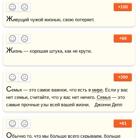
+100
Ж
ивущий чужой жизнью, свою потеряет.
+68
Ж
изнь — хорошая штука, как не крути.

+390
С
емья — это самое важное, что есть в 
мире
. Если у вас 
нет семьи, считайте, что у вас нет ничего. 
Семья
 — это 
самые прочные узы всей вашей жизни.    Джонни Депп
+61
О
бычно то, что мы больше всего скрываем, больше 