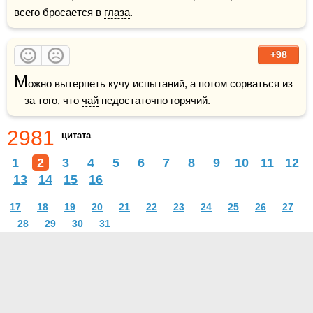
всего бросается в 
глаза
.
+98
М
ожно вытерпеть кучу испытаний, а потом сорваться из
—за того, что 
чай
 недостаточно горячий.
2981
цитата
1
2
3
4
5
6
7
8
9
10
11
12
13
14
15
16
17
18
19
20
21
22
23
24
25
26
27
28
29
30
31