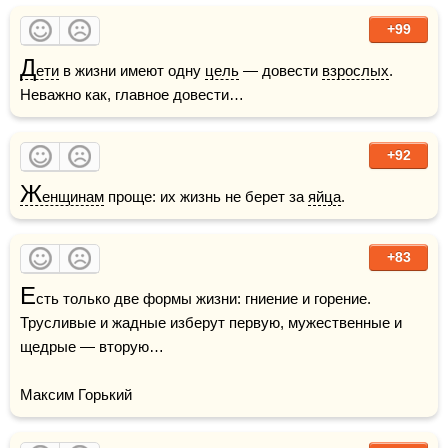
+99
Д
ети
 в жизни имеют одну 
цель
 — довести 
взрослых
. 
Неважно как, главное довести…
+92
Ж
енщинам
 проще: их жизнь не берет за 
яйца
.
+83
Е
сть только две формы жизни: гниение и горение. 
Трусливые и жадные изберут первую, мужественные и 
щедрые — вторую…

Максим Горький