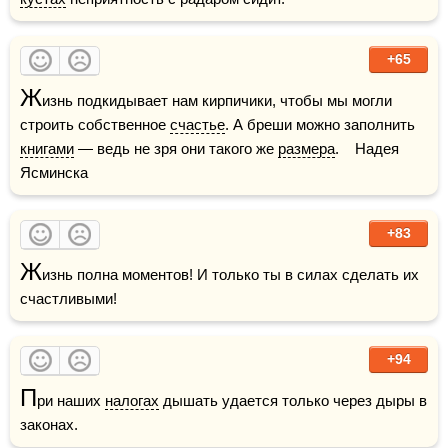
+65
Ж
изнь подкидывает нам кирпичики, чтобы мы могли 
строить собственное 
счастье
. А бреши можно заполнить 
книгами
 — ведь не зря они такого же 
размера
.    Надея 
Ясминска
+83
Ж
изнь полна моментов! И только ты в силах сделать их 
счастливыми!
+94
П
ри наших 
налогах
 дышать удается только через дыры в 
законах.