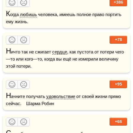
+386
К
огда 
любишь
 человека, имеешь полное право портить 
ему жизнь.
+78
Н
ичто так не сжигает 
сердце
, как пустота от потери чего
—то или кого—то, когда вы ещё не измерили величину 
этой потери.
+95
Н
ачните получать 
удовольствие
 от своей жизни прямо 
сейчас.    Шарма Робин
+66
С