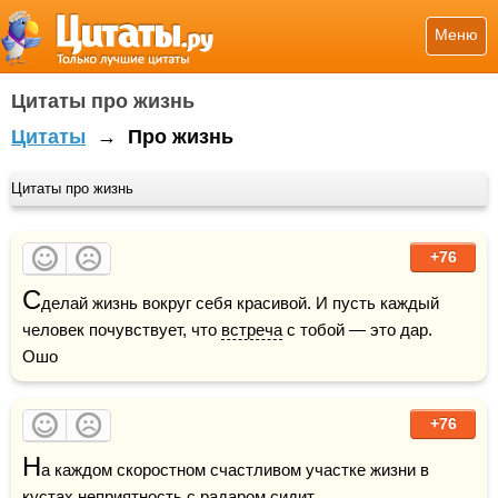
Меню
Цитаты про жизнь
Цитаты
→
Про жизнь
Цитаты про жизнь
+76
С
делай жизнь вокруг себя красивой. И пусть каждый 
человек почувствует, что 
встреча
 с тобой — это дар.     
Ошо
+76
Н
а каждом скоростном счастливом участке жизни в 
кустах
 неприятность с радаром сидит.