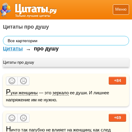
Меню
Цитаты про душу
Все картегории
Цитаты
→
про душу
Цитаты про душу
+84
Р
уки
женщины
 — это 
зеркало
 ее души. И лишнее 
напряжение им не нужно.
+69
Н
ичто так пагубно не влияет на 
женщину
, как след 