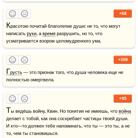
+68
К
расотою почитай благолепие души: не то, что могут 
написать 
руки
, а 
время
 разрушить, но то, что 
усматривается взором целомудренного ума.    
+398
Г
русть
 — это признак того, что душа человека еще не 
полностью омертвела.    
+95
Т
ы ведёшь войну, Квин. Но понятия не имеешь, что 
война
делает с тобой, как она соскребает частицы твоей души. 
И кто—то должен тебе напоминать, что ты — это ты, а не 
то, чем ты становишься.