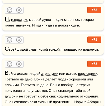
+72
П
утешествие
 к своей душе — единственное, которое 
имеет значение. И идти туда ты должен один.
+71
С
воей душой славянской тонкой я западаю на подонков.
+78
В
ойна делает людей 
атеистами
 или истово 
верующими
. 
Третьего не дано. Война делает людей хорошими или 
плохими. Третьего не дано. 
Война
 вообще не терпит 
полутонов и полунамеков. Она ненавидит тебя всей 
душой и не требует к себе снисходительного отношения. 
Она нечеловечески сильный противник.    Наринэ Абгарян