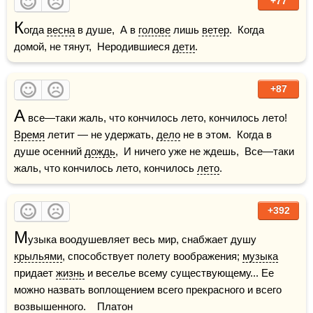
+77
К
огда 
весна
 в душе,  А в 
голове
 лишь 
ветер
.  Когда 
домой, не тянут,  Неродившиеся 
дети
.
+87
А
 все—таки жаль, что кончилось лето, кончилось лето!  
Время
 летит — не удержать, 
дело
 не в этом.  Когда в 
душе осенний 
дождь
,  И ничего уже не ждешь,  Все—таки 
жаль, что кончилось лето, кончилось 
лето
.
+392
М
узыка воодушевляет весь мир, снабжает душу 
крыльями
, способствует полету воображения; 
музыка
придает 
жизнь
 и веселье всему существующему... Ее 
можно назвать воплощением всего прекрасного и всего 
возвышенного.    Платон