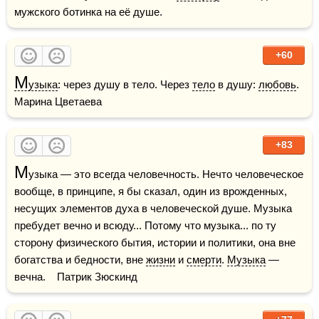
мужского ботинка на её душе.
+60
М
узыка
: через душу в тело. Через 
тело
 в душу: 
любовь
.    
Марина Цветаева
+83
М
узыка — это всегда человечность. Нечто человеческое 
вообще, в принципе, я бы сказал, один из врожденных, 
несущих элементов духа в человеческой душе. Музыка 
пребудет вечно и всюду... Потому что музыка... по ту 
сторону физического бытия, истории и политики, она вне 
богатства и бедности, вне 
жизни
 и 
смерти
. 
Музыка
 — 
вечна.    Патрик Зюскинд