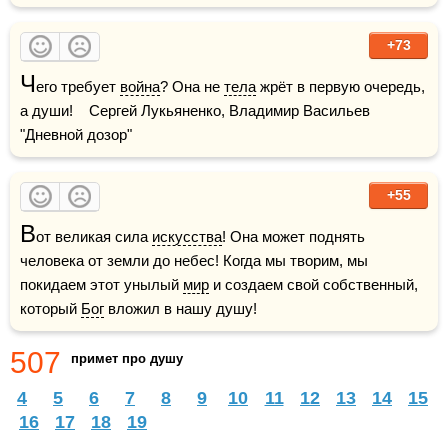
+73
Ч
его требует 
война
? Она не 
тела
 жрёт в первую очередь, 
а души!    Сергей Лукьяненко, Владимир Васильев 
"Дневной дозор"
+55
В
от великая сила 
искусства
! Она может поднять 
человека от земли до небес! Когда мы творим, мы 
покидаем этот унылый 
мир
 и создаем свой собственный, 
который 
Бог
 вложил в нашу душу!
507
примет про душу
4
5
6
7
8
9
10
11
12
13
14
15
16
17
18
19