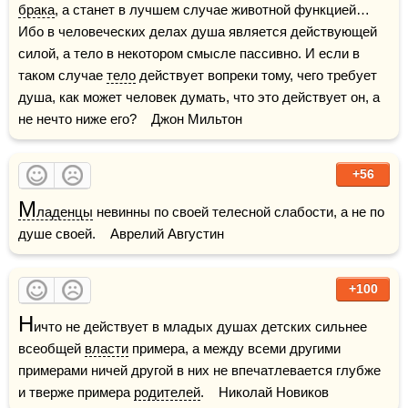
брака
, а станет в лучшем случае животной функцией… 
Ибо в человеческих делах душа является действующей 
силой, а тело в некотором смысле пассивно. И если в 
таком случае 
тело
 действует вопреки тому, чего требует 
душа, как может человек думать, что это действует он, а 
не нечто ниже его?    Джон Мильтон
+56
М
ладенцы
 невинны по своей телесной слабости, а не по 
душе своей.    Аврелий Августин
+100
Н
ичто не действует в младых душах детских сильнее 
всеобщей 
власти
 примера, а между всеми другими 
примерами ничей другой в них не впечатлевается глубже 
и тверже примера 
родителей
.    Николай Новиков