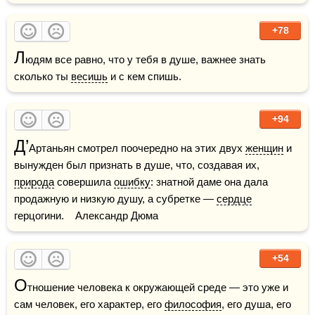
+78
Л
юдям все равно, что у тебя в душе, важнее знать 
сколько ты 
весишь
 и с кем спишь.
+94
Д’
Артаньян смотрел поочередно на этих двух 
женщин
 и 
вынужден был признать в душе, что, создавая их, 
природа
 совершила 
ошибку
: знатной даме она дала 
продажную и низкую душу, а субретке — 
сердце
герцогини.    Александр Дюма
+54
О
тношение человека к окружающей среде — это уже и 
сам человек, его характер, его 
философия
, его душа, его 