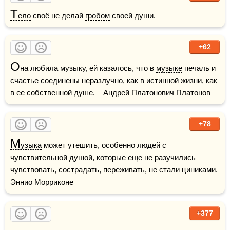
Т
ело
 своё не делай 
гробом
 своей души.
+62
О
на любила музыку, ей казалось, что в 
музыке
 печаль и 
счастье
 соединены неразлучно, как в истинной 
жизни
, как 
в ее собственной душе.    Андрей Платонович Платонов
+78
М
узыка
 может утешить, особенно людей с 
чувствительной душой, которые еще не разучились 
чувствовать, сострадать, переживать, не стали циниками.    
Эннио Морриконе
+377