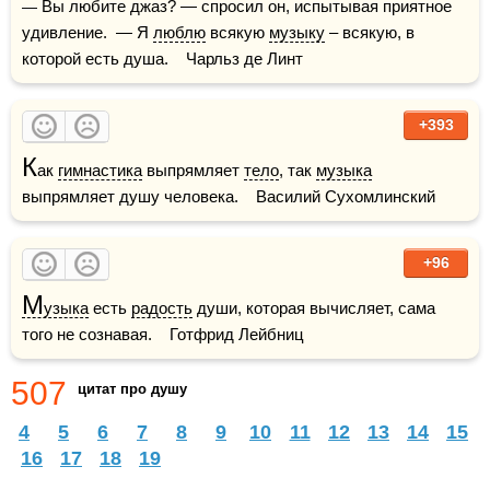
— Вы любите джаз? — спросил он, испытывая приятное 
удивление.  — Я 
люблю
 всякую 
музыку
 – всякую, в 
которой есть душа.    Чарльз де Линт
+393
К
ак 
гимнастика
 выпрямляет 
тело
, так 
музыка
выпрямляет душу человека.    Василий Сухомлинский
+96
М
узыка
 есть 
радость
 души, которая вычисляет, сама 
того не сознавая.    Готфрид Лейбниц
507
цитат про душу
4
5
6
7
8
9
10
11
12
13
14
15
16
17
18
19