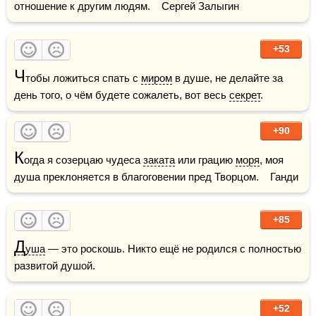
отношение к другим людям.    Сергей Залыгин
+53
Ч
тобы ложиться спать с 
миром
 в душе, не делайте за 
день того, о чём будете сожалеть, вот весь 
секрет
.
+90
К
огда я созерцаю чудеса 
заката
 или грацию 
моря
, моя 
душа преклоняется в благоговении пред Творцом.    Ганди
+85
Д
уша
 — это роскошь. Никто ещё не родился с полностью 
развитой душой.
+52