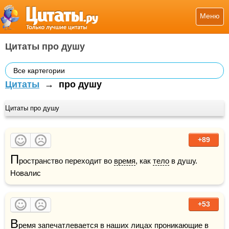
Меню
Цитаты про душу
Все картегории
Цитаты
→
про душу
Цитаты про душу
+89
П
ространство переходит во 
время
, как 
тело
 в душу.     
Новалис 
+53
В
ремя
 запечатлевается в наших 
лицах
 проникающие в 