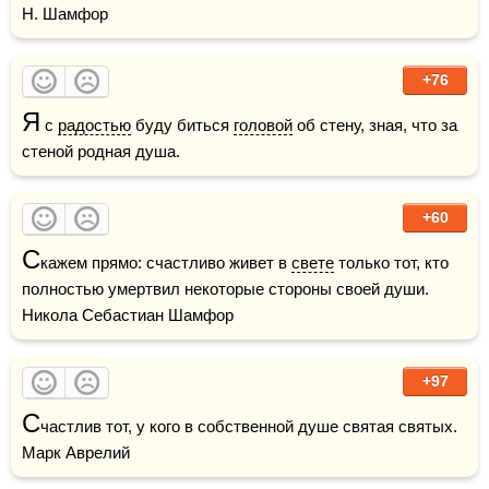
Н. Шамфор
+76
Я
 с 
радостью
 буду биться 
головой
 об стену, зная, что за 
стеной родная душа.
+60
С
кажем прямо: счастливо живет в 
свете
 только тот, кто 
полностью умертвил некоторые стороны своей души.    
Никола Себастиан Шамфор
+97
С
частлив тот, у кого в собственной душе святая святых.    
Марк Аврелий