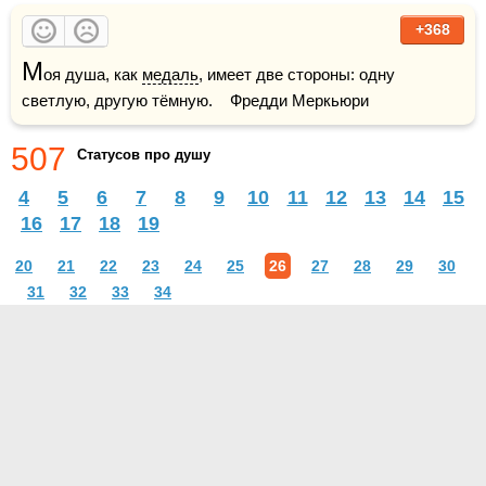
+368
М
оя душа, как 
медаль
, имеет две стороны: одну 
светлую, другую тёмную.    Фредди Меркьюри
507
Статусов про душу
4
5
6
7
8
9
10
11
12
13
14
15
16
17
18
19
20
21
22
23
24
25
26
27
28
29
30
31
32
33
34