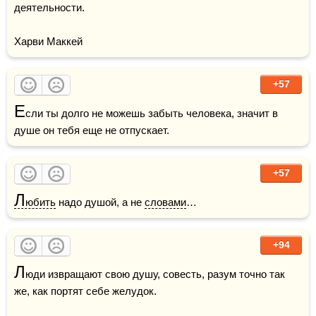
деятельности.

Харви Маккей 
+57
Е
сли ты долго не можешь забыть человека, значит в 
душе он тебя еще не отпускает.
+57
Л
юбить
 надо душой, а не 
словами
…
+94
Л
юди извращают свою душу, совесть, разум точно так 
же, как портят себе желудок. 
