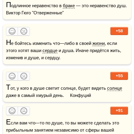
П
одлинное неравенство в 
браке
 — это неравенство душ.    
Виктор Гюго "Отверженные"
+58
Н
е бойтесь изменить что—либо в своей 
жизни
, если 
этого хотят ваши 
сердце
 и душа. Иначе придётся жить, 
изменив и душе, и сердцу.
+55
Т
от, у кого в душе светит солнце, будет видеть 
солнце
даже в самый хмурый день.     Конфуций
+91
Е
сли вам что—то по душе, то вы можете сделать это 
прибыльным занятием независимо от сферы вашей 