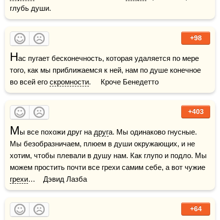
глубь души.
+98
Н
ас пугает бесконечность, которая удаляется по мере 
того, как мы приближаемся к ней, нам по душе конечное 
во всей его 
скромности
.     Кроче Бенедетто
+403
М
ы все похожи друг на 
друг
а. Мы одинаково гнусные. 
Мы безобразничаем, плюем в души окружающих, и не 
хотим, чтобы плевали в душу нам. Как глупо и подло. Мы 
можем простить почти все грехи самим себе, а вот чужие 
грехи
…    Дэвид Лазба
+64