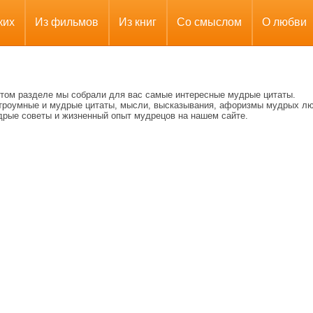
ких
Из фильмов
Из книг
Со смыслом
О любви
этом разделе мы собрали для вас самые интересные мудрые цитаты.
троумные и мудрые цитаты, мысли, высказывания, афоризмы мудрых л
дрые советы и жизненный опыт мудрецов на нашем сайте.