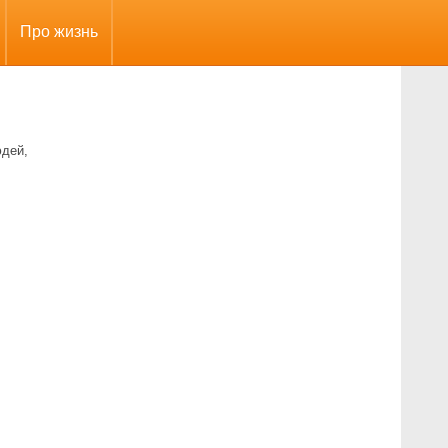
Про жизнь
юдей,