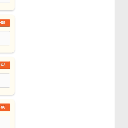
+89
+63
+66