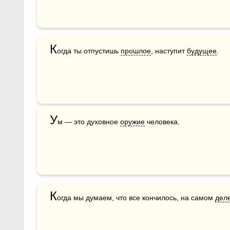
К
огда ты отпустишь 
прошлое
, наступит 
будущее
.
У
м — это духовное 
оружие
 человека.
К
огда мы думаем, что все кончилось, на самом 
дел