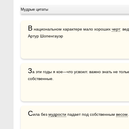
Мудрые цитаты
В
 национальном характере мало хороших 
черт
: вед
Артур Шопенгауэр
З
а эти годы я кое—что усвоил: важно знать не тольк
собственные.
С
ила без 
мудрости
 падает под собственным 
весом
.