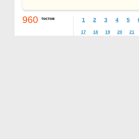
960
тостов
1
2
3
4
5
17
18
19
20
21
О проекте
Контакты