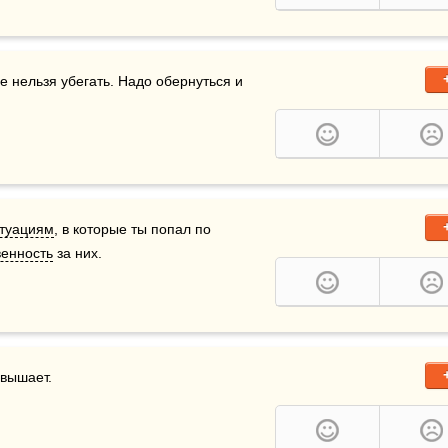
 нельзя убегать. Надо обернуться и 
туациям
, в которые ты попал по 
венность
 за них.
звышает.