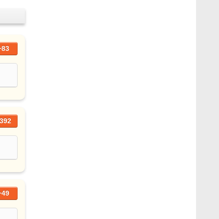
+83
392
+49