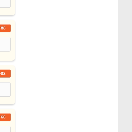
+88
+92
+66