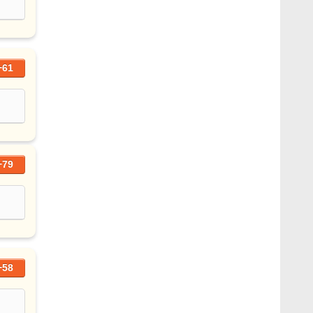
+61
+79
+58