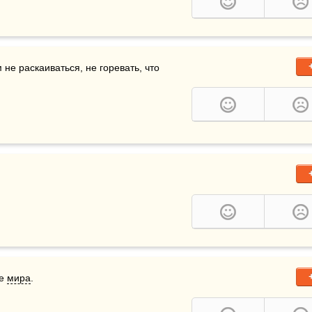
не раскаиваться, не горевать, что 
е 
мира
.