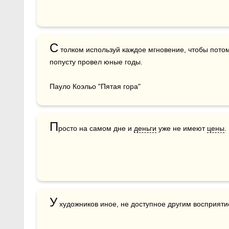
С
 толком используй каждое мгновение, чтобы потом 
попусту провел юные годы.

Пауло Коэльо "Пятая гора"
П
росто на самом дне и 
деньги
 уже не имеют 
цены
.
У
 художников иное, не доступное другим восприяти