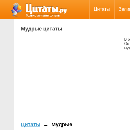
Цитаты
Вели
Мудрые цитаты
В 
Ос
му
Цитаты
→
Мудрые