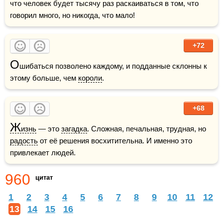
что человек будет тысячу раз раскаиваться в том, что 
говорил много, но никогда, что мало!
+72
О
шибаться позволено каждому, и подданные склонны к 
этому больше, чем 
короли
.
+68
Ж
изнь
 — это 
загадка
. Сложная, печальная, трудная, но 
радость
 от её решения восхитительна. И именно это 
привлекает людей.
960
цитат
1
2
3
4
5
6
7
8
9
10
11
12
13
14
15
16