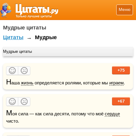
Меню
Мудрые цитаты
Цитаты
→
Мудрые
Мудрые цитаты
+75
Н
аша 
жизнь
 определяется ролями, которые мы 
играем
.
+67
М
оя сила — как сила десяти, потому что моё 
сердце
чисто.