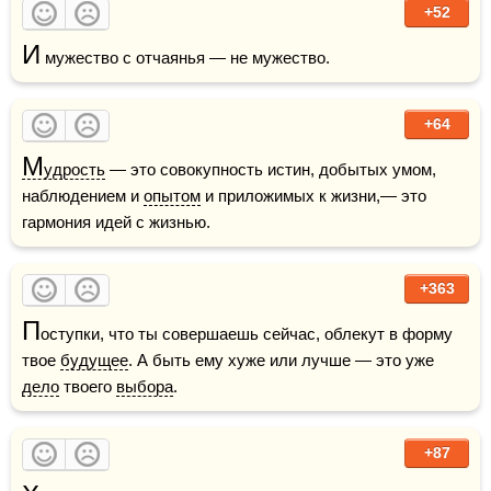
+52
И
 мужество с отчаянья — не мужество.
+64
М
удрость
 — это совокупность истин, добытых умом, 
наблюдением и 
опытом
 и приложимых к жизни,— это 
гармония идей с жизнью.
+363
П
оступки, что ты совершаешь сейчас, облекут в форму 
твое 
будущее
. А быть ему хуже или лучше — это уже 
дело
 твоего 
выбора
.
+87