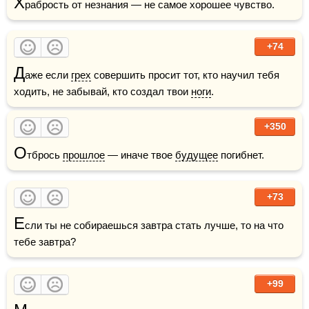
Х
рабрость от незнания — не самое хорошее чувство.
+74
Д
аже если 
грех
 совершить просит тот, кто научил тебя 
ходить, не забывай, кто создал твои 
ноги
.
+350
О
тбрось 
прошлое
 — иначе твое 
будущее
 погибнет.
+73
Е
сли ты не собираешься завтра стать лучше, то на что 
тебе завтра?
+99