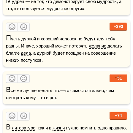
М
удрец
 — не тот, кто демонстрирует свою мудрость, а 
тот, кто пользуется 
мудрость
ю других.
+393
П
усть дурной и хороший человек не будут для тебя 
равны. Иначе, хороший может потерять 
желание
 делать 
благие 
дела
, а дурной будет поощрен на совершение 
низких поступков.
+51
В
се же лучше делать что—то самостоятельно, чем 
смотреть кому—то в 
рот
.
+74
В
литературе
, как и в 
жизни
 нужно помнить одно правило, 