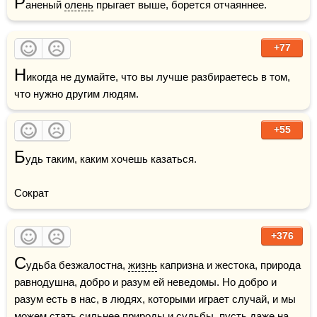
Р
аненый 
олень
 прыгает выше, борется отчаяннее.
+77
Н
икогда не думайте, что вы лучше разбираетесь в том, 
что нужно другим людям.
+55
Б
удь таким, каким хочешь казаться.

Сократ
+376
С
удьба безжалостна, 
жизнь
 капризна и жестока, природа 
равнодушна, добро и разум ей неведомы. Но добро и 
разум есть в нас, в людях, которыми играет случай, и мы 
можем стать сильнее природы и судьбы, пусть даже на 