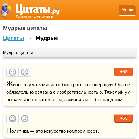
Меню
Мудрые цитаты
Цитаты
→
Мудрые
Мудрые цитаты
+53
Ж
ивость ума зависит от быстроты его 
операций
. Она не 
обязательно связана с изобретательностью. Тяжелый ум 
бывает изобретательным, а живой ум — бесплодным.
+55
П
олитика — это 
искусство
 компромиссов.