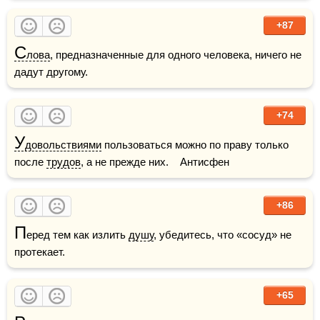
+87
С
лова
, предназначенные для одного человека, ничего не 
дадут другому.
+74
У
довольствиями
 пользоваться можно по праву только 
после 
трудов
, а не прежде них.    Антисфен
+86
П
еред тем как излить 
душу
, убедитесь, что «сосуд» не 
протекает.
+65