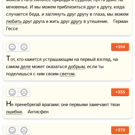
мгновенье. И мы можем приблизиться друг к другу, когда 
случается беда, и заглянуть друг другу в глаза, мы можем 
любить
 друг друга и жить друг 
друг
у в утешение.    Герман 
Гессе
+394
Т
от, кто кажется устрашающим на первый взгляд, на 
самом 
деле
 может оказаться 
добрым
, если ты 
поделишься с ним своим 
светом
.
+355
Н
е пренебрегай врагами: они первыми замечают твои 
ошибки
.    Антисфен
+370