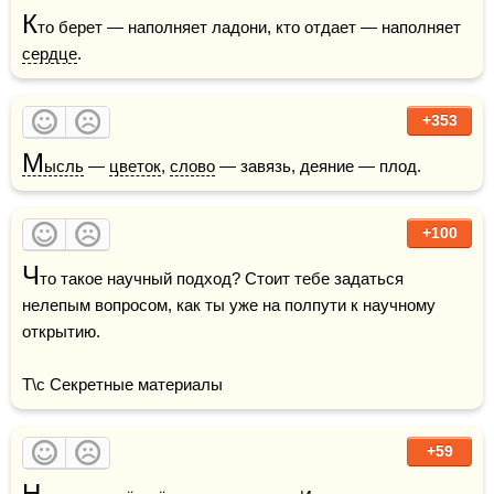
К
то берет — наполняет ладони, кто отдает — наполняет 
сердце
.
+353
М
ысль
 — 
цветок
, 
слово
 — завязь, деяние — плод.
+100
Ч
то такое научный подход? Стоит тебе задаться 
нелепым вопросом, как ты уже на полпути к научному 
открытию.

Т\с Секретные материалы
+59
Н