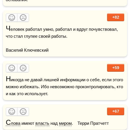
+82
Ч
еловек работал умно, работал и вдруг почувствовал, 
что стал глупее своей работы.

Василий Ключевский
+59
Н
икогда не давай лишней информации о себе, если этого 
можно избежать. Ибо невозможно проконтролировать, кто 
и как это использует.
+67
С
лова
 имеют 
власть
 над 
миром
.    Терри Пратчетт