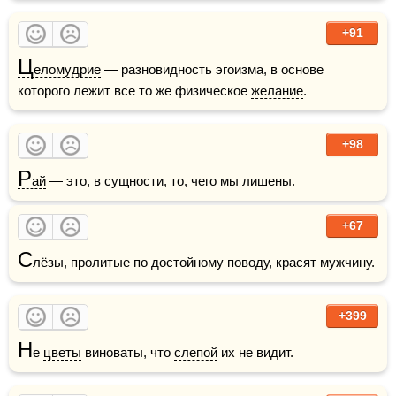
+91
Ц
еломудрие
 — разновидность эгоизма, в основе 
которого лежит все то же физическое 
желание
.
+98
Р
ай
 — это, в сущности, то, чего мы лишены.
+67
С
лёзы, пролитые по достойному поводу, красят 
мужчину
.
+399
Н
е 
цветы
 виноваты, что 
слепой
 их не видит.