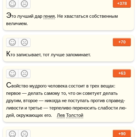
+378
Э
то лучший дар 
гения
. Не хвастаться собственным 
величием.
+70
К
то записывает, тот лучше запоминает.
+63
С
войство мудрого человека состоит в трех вещах: 
первое — делать самому то, что он советует делать 
другим, второе — никогда не поступать против справед­
ливости и третье — терпеливо переносить слабости лю­
дей, окружающих его.    
Лев
Толстой
+90