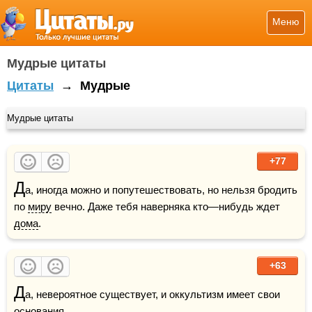
Меню
Мудрые цитаты
Цитаты
→
Мудрые
Мудрые цитаты
+77
Д
а, иногда можно и попутешествовать, но нельзя бродить 
по 
миру
 вечно. Даже тебя наверняка кто—нибудь ждет 
дома
.
+63
Д
а, невероятное существует, и оккультизм имеет свои 
основания.