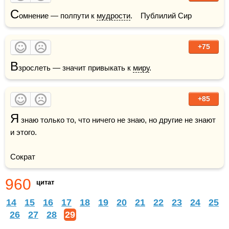
С
омнение — полпути к 
мудрости
.    Публилий Сир
+75
В
зрослеть — значит привыкать к 
миру
.
+85
Я
 знаю только то, что ничего не знаю, но другие не знают 
и этого.

Сократ
960
цитат
14
15
16
17
18
19
20
21
22
23
24
25
26
27
28
29